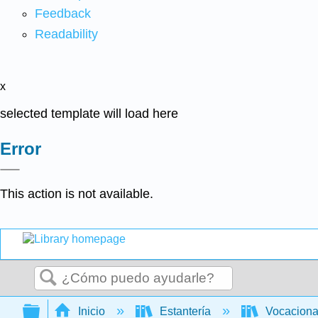
Feedback
Readability
x
selected template will load here
Error
This action is not available.
Buscar
Expandir/contraer jerarquía global
Inicio
Estantería
Vocacion