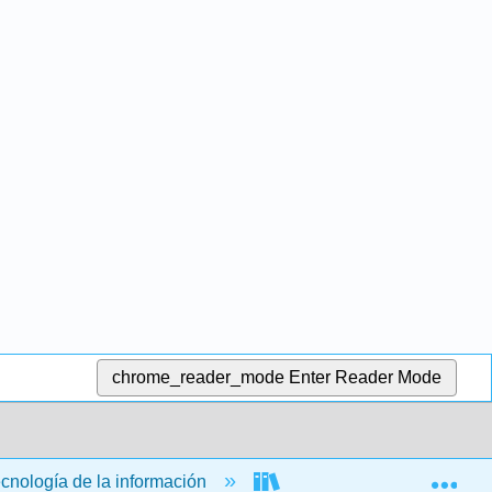
chrome_reader_mode
Enter Reader Mode
Exp
ecnología de la información
Aplicaciones informática