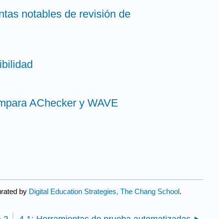
ntas notables de revisión de
ibilidad
Compara AChecker y WAVE
urated by
Digital Education Strategies, The Chang School
.
a 2
4.1: Herramientas de prueba automatizadas