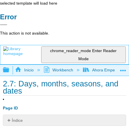
selected template will load here
Error
This action is not available.
chrome_reader_mode
Enter Reader
Mode
Expandir/contraer jerarquía global
Inicio
Workbench
Ahora Empezamos
2.7: Days, months, seasons, and
dates
Page ID
Índice
Sin