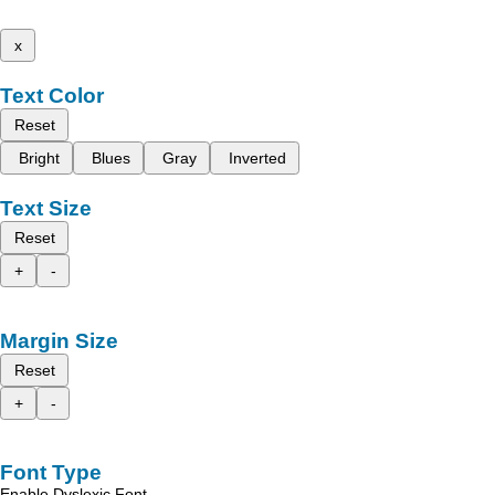
x
Text Color
Reset
Bright
Blues
Gray
Inverted
Text Size
Reset
+
-
Margin Size
Reset
+
-
Font Type
Enable Dyslexic Font