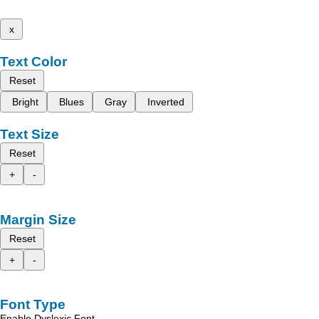
x
Text Color
Reset
Bright
Blues
Gray
Inverted
Text Size
Reset
+
-
Margin Size
Reset
+
-
Font Type
Enable Dyslexic Font