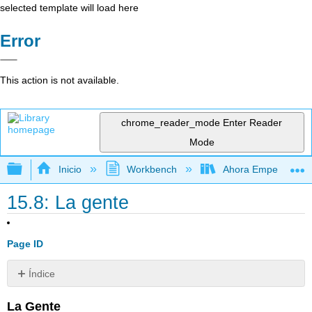
selected template will load here
Error
This action is not available.
chrome_reader_mode
Enter Reader
Mode
Expandir/contraer jerarquía global
Inicio
Workbench
Ahora Empezamos
15.8: La gente
Page ID
Índice
Sin
encabezados
La Gente