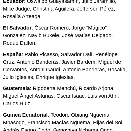
Ecuador
: Oswaldo Guayasamín, Julio Jaramillo,
Mike Judge, Christina Aguilera, Jefferson Pérez,
Rosalía Arteaga
El Salvador
: Óscar Romero, Jorge “Mágico”
González, Nayib Bukele, José Matías Delgado,
Roque Dalton,
España
: Pablo Picasso, Salvador Dalí, Penélope
Cruz, Antonio Banderas, Javier Bardem, Miguel de
Cervantes, Antoni Gaudí, Antonio Banderas, Rosalía,
Julio Iglesias, Enrique Iglesias,
Guatemala
: Rigoberta Menchú, Ricardo Arjona,
Miguel Ángel Asturias, Oscar Isaac, Luis von Ahn,
Carlos Ruiz
Guinea Ecuatorial
: Teodoro Obiang Nguema
Mbasogo, Francisco Macías Nguema, Hijas del Sol,
Andrés Esono Ondo, Genoveva Nchama Ondó