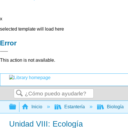
x
selected template will load here
Error
This action is not available.
Buscar
Expandir/contraer jerarquía global
Inicio
Estantería
Biología
Unidad VIII: Ecología