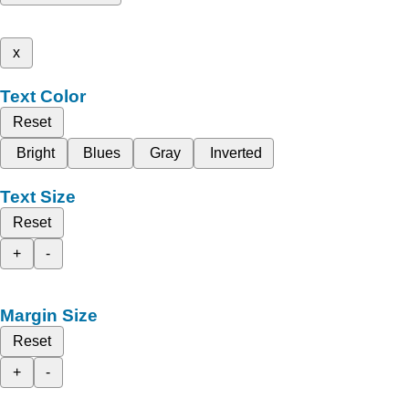
x
Text Color
Reset
Bright
Blues
Gray
Inverted
Text Size
Reset
+
-
Margin Size
Reset
+
-