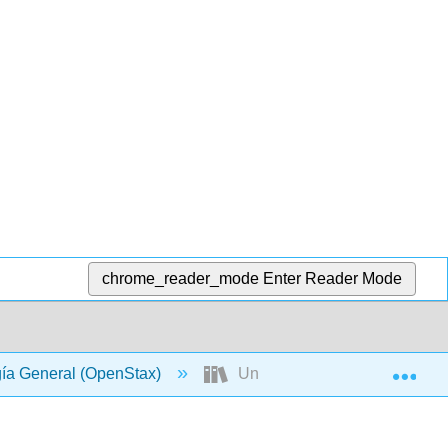
chrome_reader_mode
Enter Reader Mode
Exp
gía General (OpenStax)
Unidad VIII: Ecología