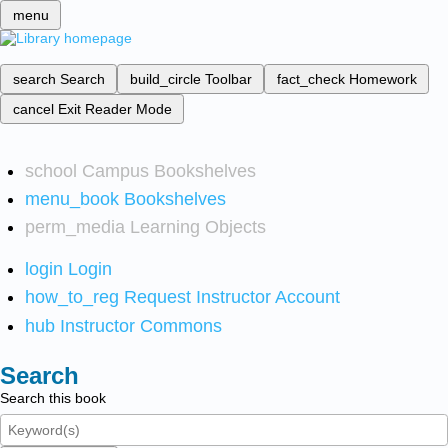
menu
search
Search
build_circle
Toolbar
fact_check
Homework
cancel
Exit Reader Mode
school
Campus Bookshelves
menu_book
Bookshelves
perm_media
Learning Objects
login
Login
how_to_reg
Request Instructor Account
hub
Instructor Commons
Search
Search this book