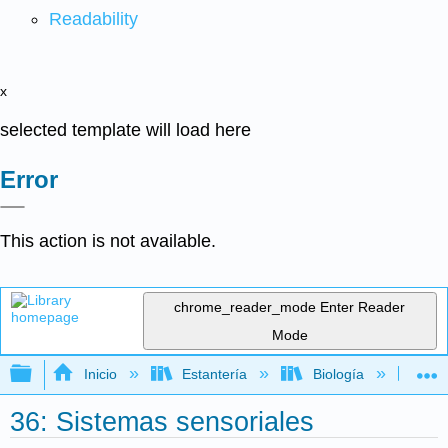
Readability
x
selected template will load here
Error
This action is not available.
chrome_reader_mode
Enter Reader
Mode
Expandir/contraer jerarquía global
Inicio
Estantería
Biología
Bio
36: Sistemas sensoriales