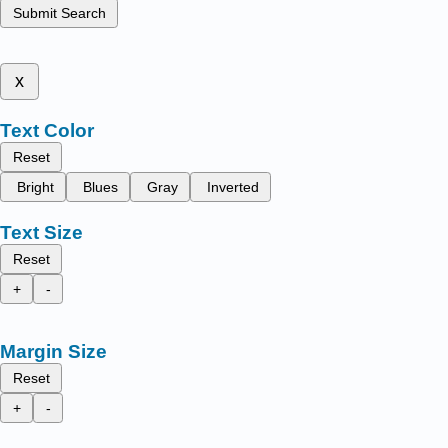
Submit Search
x
Text Color
Reset
Bright
Blues
Gray
Inverted
Text Size
Reset
+
-
Margin Size
Reset
+
-