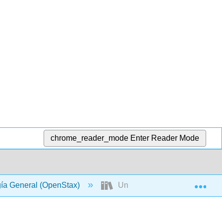
chrome_reader_mode
Enter Reader Mode
Exp
gía General (OpenStax)
Unidad IV: Procesos Evolutiv