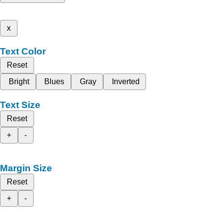
x
Text Color
Reset
Bright
Blues
Gray
Inverted
Text Size
Reset
+
-
Margin Size
Reset
+
-