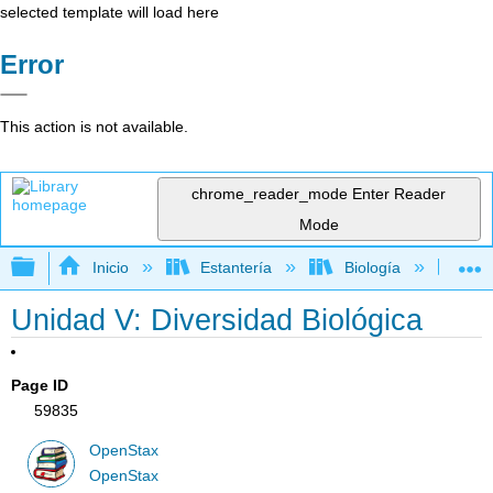
selected template will load here
Error
This action is not available.
chrome_reader_mode
Enter Reader
Mode
Expandir/contraer jerarquía global
Inicio
Estantería
Biología
Bio
Unidad V: Diversidad Biológica
Page ID
59835
OpenStax
OpenStax