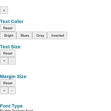
x
Text Color
Reset
Bright
Blues
Gray
Inverted
Text Size
Reset
+
-
Margin Size
Reset
+
-
Font Type
Enable Dyslexic Font