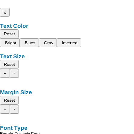
x
Text Color
Reset
Bright
Blues
Gray
Inverted
Text Size
Reset
+
-
Margin Size
Reset
+
-
Font Type
Enable Dyslexic Font