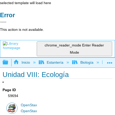
selected template will load here
Error
This action is not available.
chrome_reader_mode
Enter Reader
Mode
Expandir/contraer jerarquía global
Inicio
Estantería
Biología
Bio
Unidad VIII: Ecología
Page ID
59694
OpenStax
OpenStax