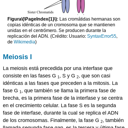
Figura
\(\PageIndex{1}\)
:
Las cromátidas hermanas son
copias idénticas de un cromosoma que se mantienen
unidas en el centrómero. Se producen durante la
replicación del ADN. (Crédito: Usuario:
SyntaxError55
,
de
Wikimedia
)
Meiosis I
La meiosis está precedida por una interfase que
consiste en las fases G
, S y G
, que son casi
1
2
idénticas a las fases que preceden a la mitosis. La
fase G
, que también se llama la primera fase de
1
brecha, es la primera fase de la interfase y se centra
en el crecimiento celular. La fase S es la segunda
fase de interfase, durante la cual se replica el ADN
de los cromosomas. Finalmente, la fase G
, también
2
llamada segunda fase gap, es la tercera y última fase