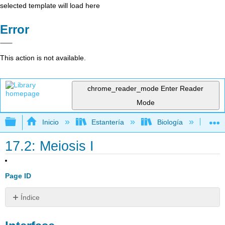
selected template will load here
Error
This action is not available.
chrome_reader_mode
Enter Reader
Mode
Expandir/contraer jerarquía global
Inicio
Estantería
Biología
Bio
17.2: Meiosis I
Page ID
Índice
Interfase
Meiosis