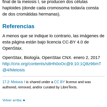
final de la meiosis I, se producen dos células
haploides (donde cada cromosoma todavía consta
de dos cromátidas hermanas).
Referencias
A menos que se indique lo contrario, las imágenes de
esta página están bajo licencia CC-BY 4.0 de
OpenStax.
OpenStax, Biología. OpenStax CNX. enero 2, 2017
http://cnx.org/contents/s8Hh0oOc@9.10:1Q8z96mT
@4/Meiosis
17.2: Meiosis I
is shared under a
CC BY
license and was
authored, remixed, and/or curated by LibreTexts.
Volver arriba