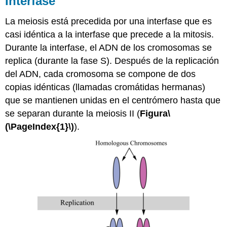
Interfase
I
La meiosis está precedida por una interfase que es
Profase
I
casi idéntica a la interfase que precede a la mitosis.
Prometafase
Durante la interfase, el ADN de los cromosomas se
I
replica (durante la fase S). Después de la replicación
Metafase
del ADN, cada cromosoma se compone de dos
I
copias idénticas (llamadas cromátidas hermanas)
Anafase
I
que se mantienen unidas en el centrómero hasta que
Telofase
se separan durante la meiosis II (
Figura
\
I
(\PageIndex{1}\)
).
y
citocinesis
I
Resumen
de
Meiosis
I
Referencias