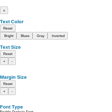
x
Text Color
Reset
Bright
Blues
Gray
Inverted
Text Size
Reset
+
-
Margin Size
Reset
+
-
Font Type
Enable Dyslexic Font