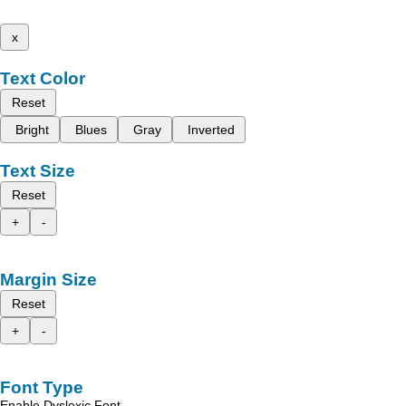
x
Text Color
Reset
Bright
Blues
Gray
Inverted
Text Size
Reset
+
-
Margin Size
Reset
+
-
Font Type
Enable Dyslexic Font