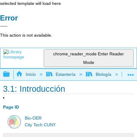
selected template will load here
Error
This action is not available.
chrome_reader_mode
Enter Reader
Mode
Expandir/contraer jerarquía global
Inicio
Estantería
Biología
Bio
3.1: Introducción
Page ID
Bio-OER
City Tech CUNY