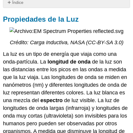
Índice
Propiedades
de
Propiedades de la Luz
la
Luz
Espectrofotometría
Crédito: Carga Inductiva, NASA (CC-BY-SA 3.0)
Ley
de
La luz es un tipo de energía que viaja como una
la
Cerveza
onda-partícula. La
longitud de onda
de la luz son
las distancias entre los picos en las ondas a medida
que la luz viaja. Las longitudes de onda se miden en
nanómetros (nm) y diferentes longitudes de onda de
luz representan diferentes colores. La luz blanca es
una mezcla del
espectro
de luz visible. La luz de
longitudes de onda largas (infrarroja) y longitudes de
onda muy cortas (ultravioleta) son invisibles para los
humanos pero pueden ser observadas por otros
organismos. A medida que disminuye la longitud de