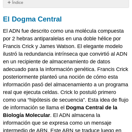
Índice
El
Dogma
El Dogma Central
Central
Transcripción
El ADN fue descrito como una molécula compuesta
Simulación
por 2 hebras antiparalelas en una doble hélice por
de
Francis Crick y James Watson. El elegante modelo
Transcripción
ilustró la redundancia intrínseca que convirtió al ADN
Traducción
en un recipiente de almacenamiento de datos
Video
adecuado para la información genética. Francis Crick
Avanzado
posteriormente planteó una noción de cómo esta
de
Traducción
información pasó del almacenamiento a un programa
Decisiones...
real que ejecuta celdas. Crick lo postuló primero
decisiones...
como una “hipótesis de secuencia”. Esta idea de flujo
Reseña
de información se llama el
Dogma Central de la
de
video
Biología Molecular
. El ADN almacena la
información que se expresa como un mensaje
intermedio de ARN. Este ARN se traduce luego en