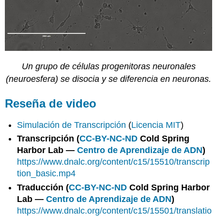
Un grupo de células progenitoras neuronales
(neuroesfera) se disocia y se diferencia en neuronas.
Reseña de video
Simulación de Transcripción
(
Licencia MIT
)
Transcripción (
CC-BY-NC-ND
Cold Spring
Harbor Lab —
Centro de Aprendizaje de ADN
)
https://www.dnalc.org/content/c15/15510/transcrip
tion_basic.mp4
Traducción (
CC-BY-NC-ND
Cold Spring Harbor
Lab —
Centro de Aprendizaje de ADN
)
https://www.dnalc.org/content/c15/15501/translatio