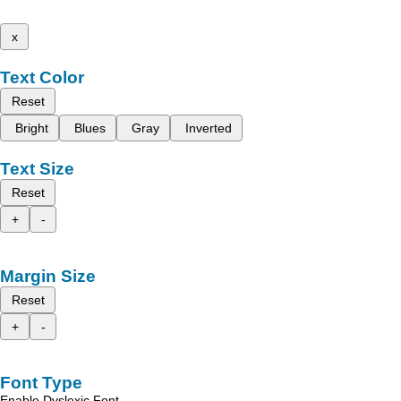
x
Text Color
Reset
Bright
Blues
Gray
Inverted
Text Size
Reset
+
-
Margin Size
Reset
+
-
Font Type
Enable Dyslexic Font