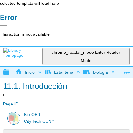
selected template will load here
Error
This action is not available.
chrome_reader_mode
Enter Reader
Mode
Expandir/contraer jerarquía global
Inicio
Estantería
Biología
Bio
11.1: Introducción
Page ID
Bio-OER
City Tech CUNY