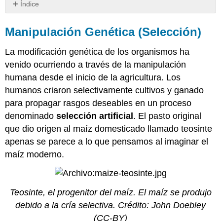
Índice
Manipulación
Genética
Manipulación Genética (Selección)
(Selección)
La modificación genética de los organismos ha
Variación:
Domesticación
venido ocurriendo a través de la manipulación
de
humana desde el inicio de la agricultura. Los
cultivos
humanos criaron selectivamente cultivos y ganado
Variación:
para propagar rasgos deseables en un proceso
Domesticación
Animal
denominado
selección artificial
. El pasto original
Manipulación
que dio origen al maíz domesticado llamado teosinte
Genética
apenas se parece a lo que pensamos al imaginar el
(Ingeniería)
maíz moderno.
Ingeniería
Genética
en
Plantas
Teosinte, el progenitor del maíz. El maíz se produjo
Crecimiento
debido a la cría selectiva.
Crédito:
John Doebley
de
cultivos
(CC-BY)