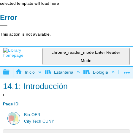
selected template will load here
Error
This action is not available.
chrome_reader_mode
Enter Reader
Mode
Expandir/contraer jerarquía global
Inicio
Estantería
Biología
Bio
14.1: Introducción
Page ID
Bio-OER
City Tech CUNY