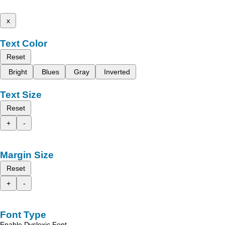
x
Text Color
Reset
Bright
Blues
Gray
Inverted
Text Size
Reset
+
-
Margin Size
Reset
+
-
Font Type
Enable Dyslexic Font