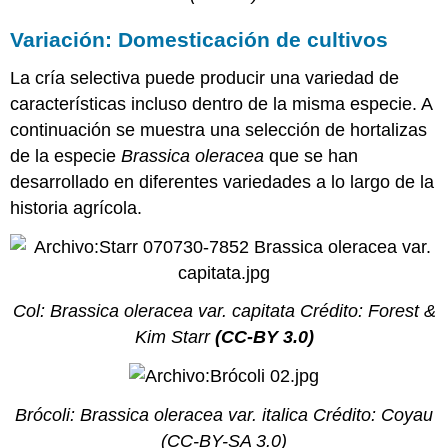
transgénicos
Variación: Domesticación de cultivos
Resistencia
al
La cría selectiva puede producir una variedad de
Daño
Resistencia
características incluso dentro de la misma especie. A
a
continuación se muestra una selección de hortalizas
Herbicidas
de la especie
Brassica oleracea
que se han
La
desarrollado en diferentes variedades a lo largo de la
emergencia
de
historia agrícola.
las
supermalas
hierbas
Resistencia
a
Col: Brassica oleracea var. capitata
Crédito:
Forest &
Plagas
Kim Starr
(CC-BY 3.0)
Resistencia
a
Enfermedades
Brócoli: Brassica oleracea var. italica
Crédito:
Coyau
Ingeniería
Nutricional
(CC-BY-SA 3.0)