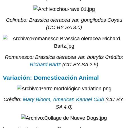
Explora
el
Debate
Colinabo: Brassica oleracea var. gongilodos Coyau
Expresión
(CC-BY-SA 3.0)
heteróloga
en
cultivo
de
tejidos
Romanesco: Brassica oleracea var. botrytis Crédito:
Estructura
plasmídico
Richard Bartz
(CC-BY-SA 2.5)
Lipofección
Variación: Domesticación Animal
Transfección
de
fosfato
cálcico
Crédito:
Mary Bloom, American Kennel Club
(CC-BY-
Knock-
SA 4.0)
Out
y
Transgénesis
Lectura