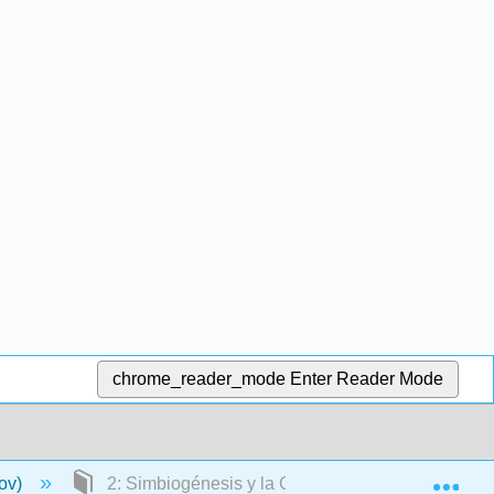
chrome_reader_mode
Enter Reader Mode
Exp
nov)
2: Simbiogénesis y la Célula Vegetal