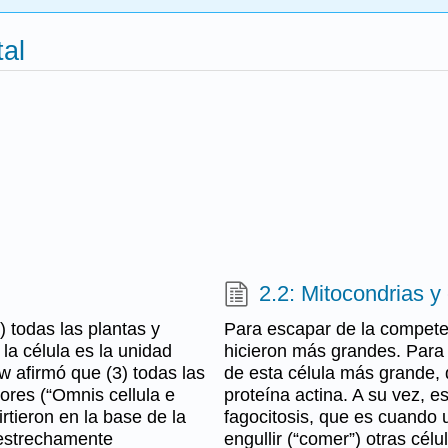
tal
2.2: Mitocondrias y
 todas las plantas y
Para escapar de la competen
la célula es la unidad
hicieron más grandes. Para f
w afirmó que (3) todas las
de esta célula más grande, 
ores (“Omnis cellula e
proteína actina. A su vez, e
irtieron en la base de la
fagocitosis, que es cuando
á estrechamente
engullir (“comer”) otras cél