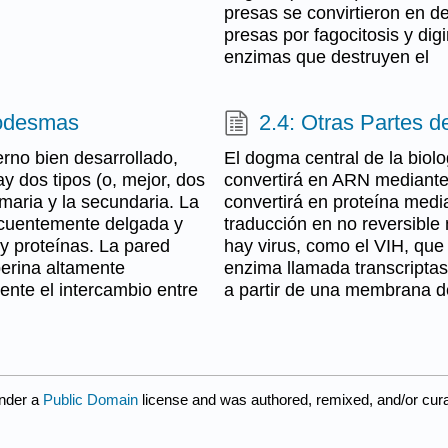
presas se convirtieron en 
presas por fagocitosis y digi
enzimas que destruyen el
modesmas
2.4: Otras Partes d
erno bien desarrollado,
El dogma central de la biol
y dos tipos (o, mejor, dos
convertirá en ARN mediante
imaria y la secundaria. La
convertirá en proteína medi
recuentemente delgada y
traducción en no reversible 
 y proteínas. La pared
hay virus, como el VIH, que
berina altamente
enzima llamada transcriptas
nte el intercambio entre
a partir de una membrana d
under a
Public Domain
license and was authored, remixed, and/or cur