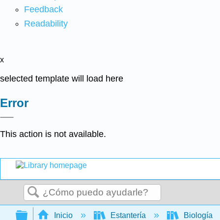
Feedback
Readability
x
selected template will load here
Error
This action is not available.
Buscar
Expandir/contraer jerarquía global
Inicio
Estantería
Biología