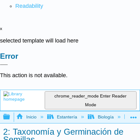
Readability
x
selected template will load here
Error
This action is not available.
chrome_reader_mode
Enter Reader
Mode
Expandir/contraer jerarquía global
Inicio
Estantería
Biología
Bo
2: Taxonomía y Germinación de
Semillas