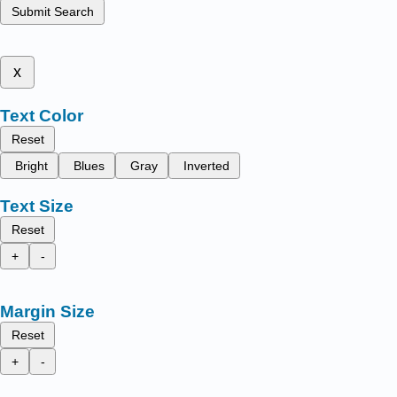
Submit Search
x
Text Color
Reset
Bright
Blues
Gray
Inverted
Text Size
Reset
+
-
Margin Size
Reset
+
-