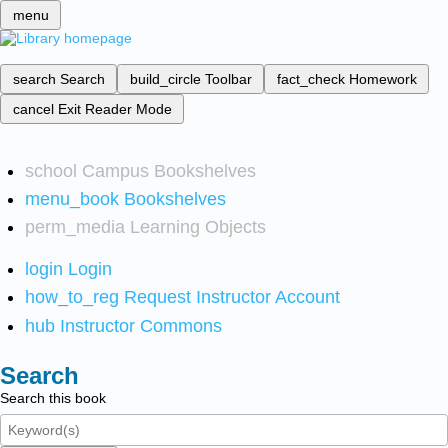
menu
search
Search
build_circle
Toolbar
fact_check
Homework
cancel
Exit Reader Mode
school
Campus Bookshelves
menu_book
Bookshelves
perm_media
Learning Objects
login
Login
how_to_reg
Request Instructor Account
hub
Instructor Commons
Search
Search this book