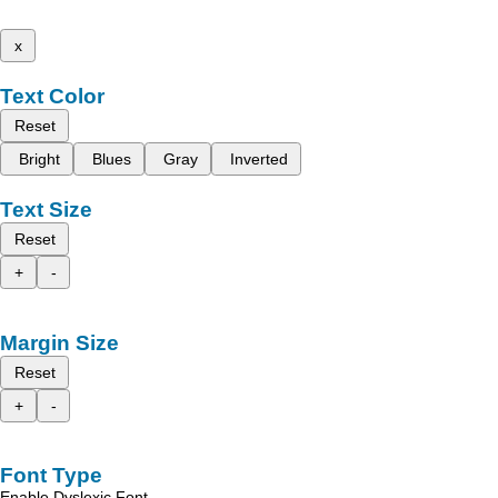
x
Text Color
Reset
Bright
Blues
Gray
Inverted
Text Size
Reset
+
-
Margin Size
Reset
+
-
Font Type
Enable Dyslexic Font