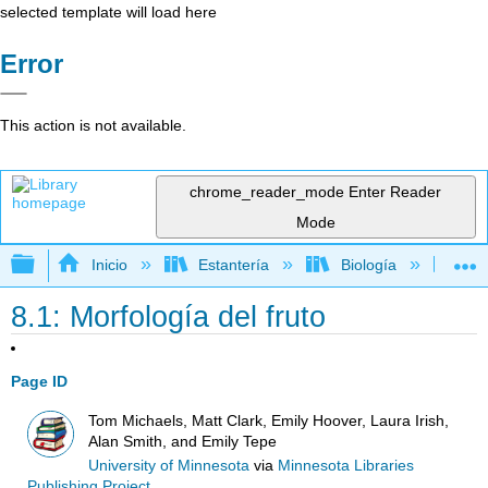
selected template will load here
Error
This action is not available.
chrome_reader_mode
Enter Reader
Mode
Expandir/contraer jerarquía global
Inicio
Estantería
Biología
Bo
8.1: Morfología del fruto
Page ID
Tom Michaels, Matt Clark, Emily Hoover, Laura Irish,
Alan Smith, and Emily Tepe
University of Minnesota
via
Minnesota Libraries
Publishing Project