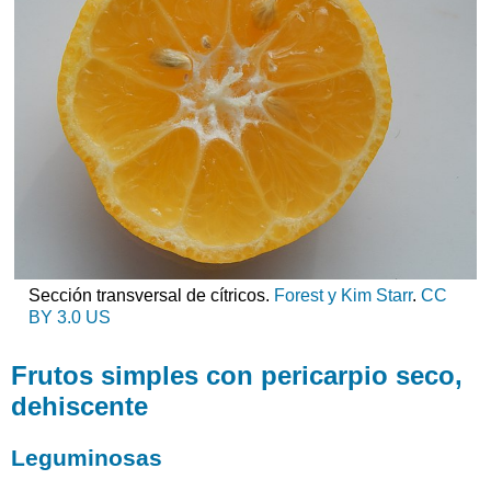
Sección transversal de cítricos.
Forest y Kim Starr
.
CC
BY 3.0 US
Frutos simples con pericarpio seco,
dehiscente
Leguminosas