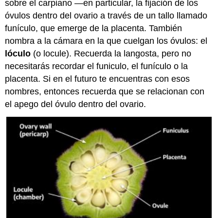
sobre el carpiano —en particular, la fijación de los
Frutas
óvulos dentro del ovario a través de un tallo llamado
accesorias
funículo
, que emerge de la
placenta
. También
Revisar
nombra a la cámara en la que cuelgan los óvulos: el
la
lóculo
(o locule). Recuerda la langosta, pero no
actividad
necesitarás recordar el funiculo, el funículo o la
placenta. Si en el futuro te encuentras con esos
nombres, entonces recuerda que se relacionan con
el apego del óvulo dentro del ovario.