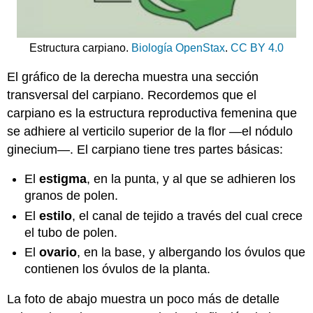
Pepo
Hesperidio
Frutos
Estructura carpiano.
Biología OpenStax
.
CC BY 4.0
simples
con
El gráfico de la derecha muestra una sección
pericarpio
seco,
transversal del carpiano. Recordemos que el
dehiscente
carpiano es la estructura reproductiva femenina que
Leguminosas
se adhiere al verticilo superior de la flor —el nódulo
Cápsula
ginecium—. El carpiano tiene tres partes básicas:
Frutos
simples,
El
estigma
, en la punta, y al que se adhieren los
pericarpio
granos de polen.
seco,
indehiscente
El
estilo
, el canal de tejido a través del cual crece
el tubo de polen.
Caryopsis
Aquene
El
ovario
, en la base, y albergando los óvulos que
Tuerca
contienen los óvulos de la planta.
Preguntas
La foto de abajo muestra un poco más de detalle
de
revisión