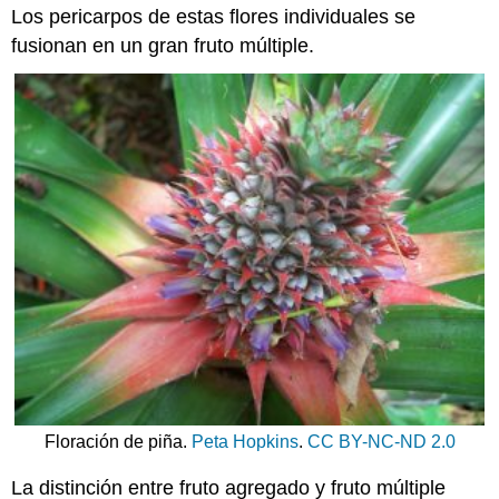
Los pericarpos de estas flores individuales se
fusionan en un gran
fruto múltiple
.
Floración de piña.
Peta Hopkins
.
CC BY-NC-ND 2.0
La distinción entre
fruto agregado
y
fruto múltiple