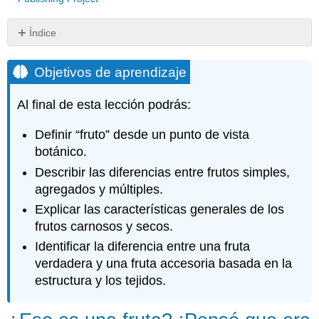
Índice
Objetivos
de
Objetivos de aprendizaje
aprendizaje
¿Eso
Al final de esta lección podrás:
es
una
Definir “fruto” desde un punto de vista
fruta?
botánico.
¡Pensé
que
Describir las diferencias entre frutos simples,
era
agregados y múltiples.
una
Explicar las características generales de los
verdura!
frutos carnosos y secos.
Revisar
Identificar la diferencia entre una fruta
la
actividad
verdadera y una fruta accesoria basada en la
Partes
estructura y los tejidos.
de
un