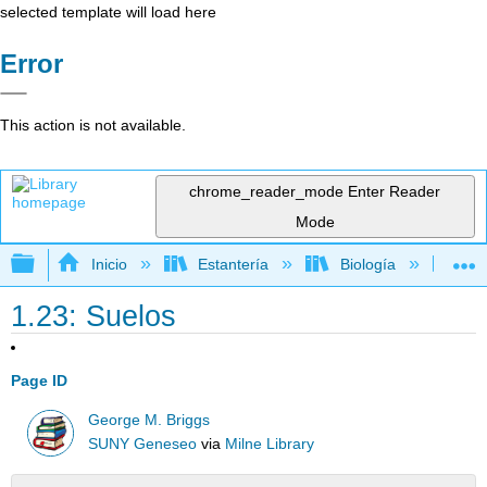
selected template will load here
Error
This action is not available.
chrome_reader_mode
Enter Reader
Mode
Expandir/contraer jerarquía global
Inicio
Estantería
Biología
Bo
1.23: Suelos
Page ID
George M. Briggs
SUNY Geneseo
via
Milne Library