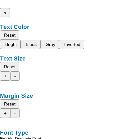
x
Text Color
Reset
Bright
Blues
Gray
Inverted
Text Size
Reset
+
-
Margin Size
Reset
+
-
Font Type
Enable Dyslexic Font