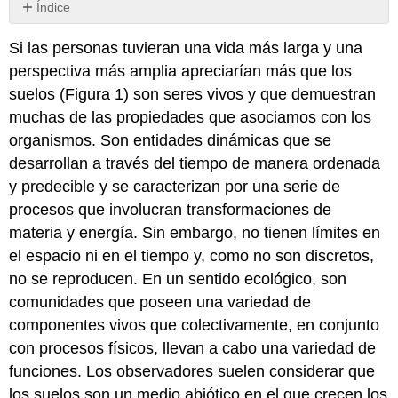
Índice
Las
Si las personas tuvieran una vida más larga y una
D
de
perspectiva más amplia apreciarían más que los
la
suelos (Figura 1) son seres vivos y que demuestran
suciedad:
muchas de las propiedades que asociamos con los
hechos,
dinámicos,
organismos. Son entidades dinámicas que se
diversos
desarrollan a través del tiempo de manera ordenada
escrituras
y predecible y se caracterizan por una serie de
D
procesos que involucran transformaciones de
dinámicas
materia y energía. Sin embargo, no tienen límites en
del
suelo
el espacio ni en el tiempo y, como no son discretos,
Diversidad
no se reproducen. En un sentido ecológico, son
de
comunidades que poseen una variedad de
suelos
componentes vivos que colectivamente, en conjunto
con procesos físicos, llevan a cabo una variedad de
funciones. Los observadores suelen considerar que
los suelos son un medio abiótico en el que crecen los