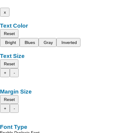
x
Text Color
Reset
Bright
Blues
Gray
Inverted
Text Size
Reset
+
-
Margin Size
Reset
+
-
Font Type
Enable Dyslexic Font