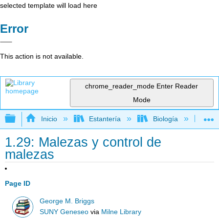
selected template will load here
Error
This action is not available.
chrome_reader_mode
Enter Reader
Mode
Expandir/contraer jerarquía global
Inicio
Estantería
Biología
Bo
1.29: Malezas y control de
malezas
Page ID
George M. Briggs
SUNY Geneseo
via
Milne Library