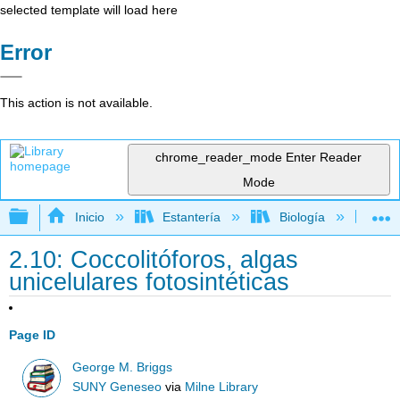
selected template will load here
Error
This action is not available.
chrome_reader_mode
Enter Reader
Mode
Expandir/contraer jerarquía global
Inicio
Estantería
Biología
Bo
2.10: Coccolitóforos, algas
unicelulares fotosintéticas
Page ID
George M. Briggs
SUNY Geneseo
via
Milne Library