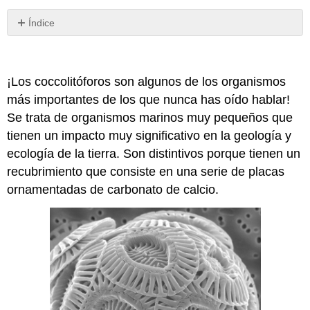
Índice
Filogenia
y
taxonomía
¡Los coccolitóforos son algunos de los organismos
Estructura
más importantes de los que nunca has oído hablar!
Reproducción
Se trata de organismos marinos muy pequeños que
Materia
y
tienen un impacto muy significativo en la geología y
Energía
ecología de la tierra. Son distintivos porque tienen un
Interacciones
recubrimiento que consiste en una serie de placas
ornamentadas de carbonato de calcio.