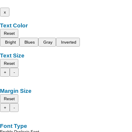
x
Text Color
Reset
Bright
Blues
Gray
Inverted
Text Size
Reset
+
-
Margin Size
Reset
+
-
Font Type
Enable Dyslexic Font