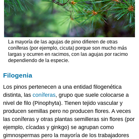
cosas
que
comen
semillas):
Con
los
humanos:
La mayoría de las agujas de pino difieren de otras
coníferas (por ejemplo, cicuta) porque son mucho más
largas y ocurren en racimos, con las agujas por racimo
dependiendo de la especie.
Filogenia
Los pinos pertenecen a una entidad filogenética
distinta, las
coníferas
, grupo que suele colocarse a
nivel de filo (Pinophyta). Tienen tejido vascular y
producen semillas pero no producen flores. A veces
las coníferas y otras plantas semilleras sin flores (por
ejemplo, cícadas y ginkgo) se agrupan como
gimnospermas pero la mayoría de los trabajadores