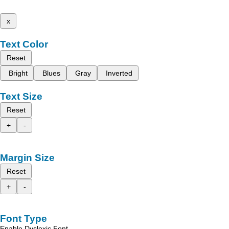
x
Text Color
Reset
Bright
Blues
Gray
Inverted
Text Size
Reset
+
-
Margin Size
Reset
+
-
Font Type
Enable Dyslexic Font