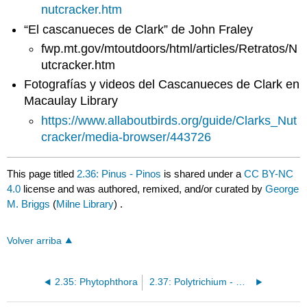
nutcracker.htm
“El cascanueces de Clark” de John Fraley
fwp.mt.gov/mtoutdoors/html/articles/Retratos/N
utcracker.htm
Fotografías y videos del Cascanueces de Clark en
Macaulay Library
https://www.allaboutbirds.org/guide/Clarks_Nut
cracker/media-browser/443726
This page titled
2.36: Pinus - Pinos
is shared under a
CC BY-NC
4.0
license and was authored, remixed, and/or curated by
George
M. Briggs
(
Milne Library
) .
Volver arriba
2.35: Phytophthora
2.37: Polytrichium - Gorra Peluda Musgo