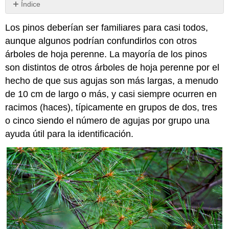
Índice
Filogenia
Los pinos deberían ser familiares para casi todos,
Estructura
aunque algunos podrían confundirlos con otros
Sexo
y
árboles de hoja perenne. La mayoría de los pinos
reproducción
son distintos de otros árboles de hoja perenne por el
Materia
hecho de que sus agujas son más largas, a menudo
y
de 10 cm de largo o más, y casi siempre ocurren en
energía
racimos (haces), típicamente en grupos de dos, tres
Interacciones
o cinco siendo el número de agujas por grupo una
Con
clima:
ayuda útil para la identificación.
Con
perturbación:
Con
depredadores
de
semillas
(es
decir,