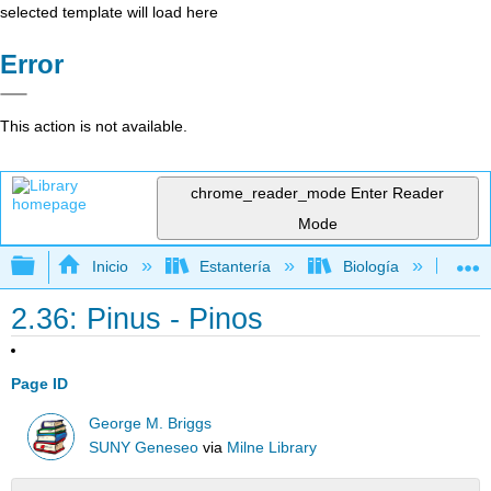
selected template will load here
Error
This action is not available.
chrome_reader_mode
Enter Reader
Mode
Expandir/contraer jerarquía global
Inicio
Estantería
Biología
Bo
2.36: Pinus - Pinos
Page ID
George M. Briggs
SUNY Geneseo
via
Milne Library