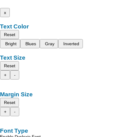
x
Text Color
Reset
Bright
Blues
Gray
Inverted
Text Size
Reset
+
-
Margin Size
Reset
+
-
Font Type
Enable Dyslexic Font