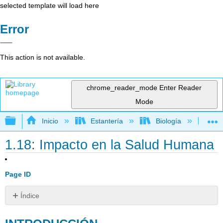
selected template will load here
Error
This action is not available.
chrome_reader_mode
Enter Reader
Mode
Expandir/contraer jerarquía global
Inicio
Estantería
Biología
Ec
1.18: Impacto en la Salud Humana
Page ID
Índice
INTRODUCCIÓN
AGENTES