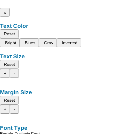
x
Text Color
Reset
Bright
Blues
Gray
Inverted
Text Size
Reset
+
-
Margin Size
Reset
+
-
Font Type
Enable Dyslexic Font