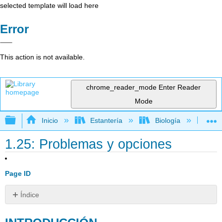
selected template will load here
Error
This action is not available.
chrome_reader_mode
Enter Reader
Mode
Expandir/contraer jerarquía global
Inicio
Estantería
Biología
Ec
1.25: Problemas y opciones
Page ID
Índice
INTRODUCCIÓN
USO