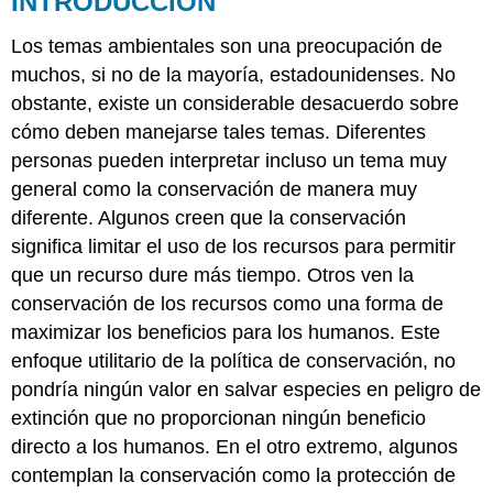
INTRODUCCIÓN
DE
RECURSOS
Los temas ambientales son una preocupación de
ECOLOGÍA
muchos, si no de la mayoría, estadounidenses. No
DE
obstante, existe un considerable desacuerdo sobre
RESTAURACIÓN
cómo deben manejarse tales temas. Diferentes
INVOLUCRAMIENTO
AMBIENTAL
personas pueden interpretar incluso un tema muy
Sustentabilidad
general como la conservación de manera muy
Recursos
diferente. Algunos creen que la conservación
no
significa limitar el uso de los recursos para permitir
renovables
que un recurso dure más tiempo. Otros ven la
Degradación
conservación de los recursos como una forma de
Ambiental
Recursos
maximizar los beneficios para los humanos. Este
Renovables
enfoque utilitario de la política de conservación, no
Mejores
pondría ningún valor en salvar especies en peligro de
prácticas
extinción que no proporcionan ningún beneficio
de
gestión
directo a los humanos. En el otro extremo, algunos
Remediación
contemplan la conservación como la protección de
Ambiental