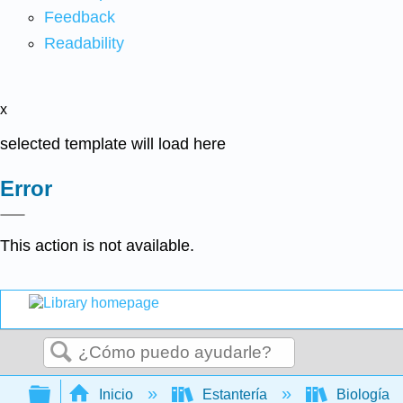
Feedback
Readability
x
selected template will load here
Error
This action is not available.
Buscar
Expandir/contraer jerarquía global
Inicio
Estantería
Biología