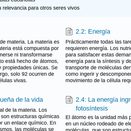
u relevancia para otros seres vivos
2.2: Energía
de materia. La materia es
Prácticamente todas las tar
ateria está compuesta por
requieren energía. Los nutri
erse ni transformarse
para satisfacer estas deman
to está hecho de átomos,
energía para la síntesis y 
y propiedades únicas. Se
transporte de moléculas den
rgo, solo 92 ocurren de
como ingerir y descomponer 
lulas vivas.
movimiento de la célula req
ueña de la vida
2.4: La energía ing
fotosíntesis
l de la materia. Los
son estructuras químicas
El átomo es la unidad más 
r un enlace químico. En
en un núcleo rodeado de el
ismos, las moléculas se
moléculas, que son estruct