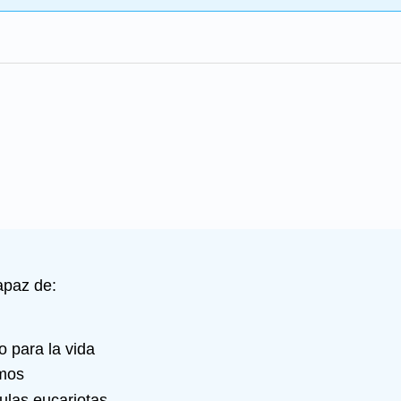
apaz de:
o para la vida
smos
ulas eucariotas