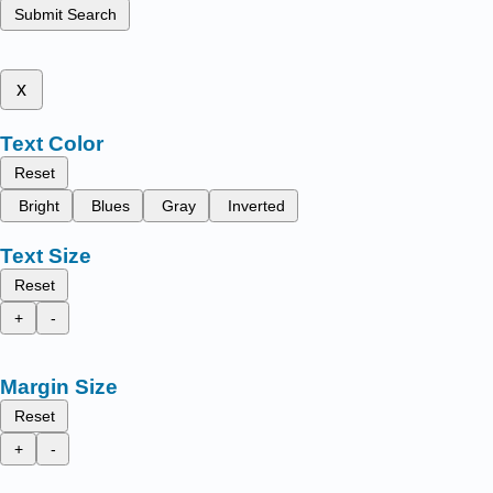
Submit Search
x
Text Color
Reset
Bright
Blues
Gray
Inverted
Text Size
Reset
+
-
Margin Size
Reset
+
-