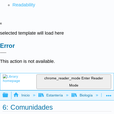
Readability
x
selected template will load here
Error
This action is not available.
chrome_reader_mode
Enter Reader
Mode
Expandir/contraer jerarquía global
Inicio
Estantería
Biología
Ec
6: Comunidades