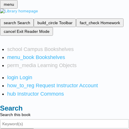
menu
search
Search
build_circle
Toolbar
fact_check
Homework
cancel
Exit Reader Mode
school
Campus Bookshelves
menu_book
Bookshelves
perm_media
Learning Objects
login
Login
how_to_reg
Request Instructor Account
hub
Instructor Commons
Search
Search this book