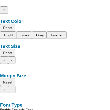
x
Text Color
Reset
Bright
Blues
Gray
Inverted
Text Size
Reset
+
-
Margin Size
Reset
+
-
Font Type
Enable Dyslexic Font