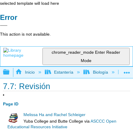
selected template will load here
Error
This action is not available.
chrome_reader_mode
Enter Reader
Mode
Expandir/contraer jerarquía global
Inicio
Estantería
Biología
Ec
7.7: Revisión
Page ID
Melissa Ha and Rachel Schleiger
Yuba College and Butte College
via
ASCCC Open
Educational Resources Initiative