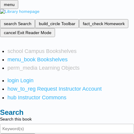
menu
search
Search
build_circle
Toolbar
fact_check
Homework
cancel
Exit Reader Mode
school
Campus Bookshelves
menu_book
Bookshelves
perm_media
Learning Objects
login
Login
how_to_reg
Request Instructor Account
hub
Instructor Commons
Search
Search this book