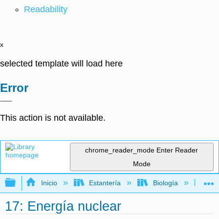
Readability
x
selected template will load here
Error
This action is not available.
chrome_reader_mode
Enter Reader
Mode
Expandir/contraer jerarquía global
Inicio
Estantería
Biología
Ec
17: Energía nuclear