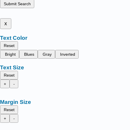
Submit Search
x
Text Color
Reset
Bright
Blues
Gray
Inverted
Text Size
Reset
+
-
Margin Size
Reset
+
-