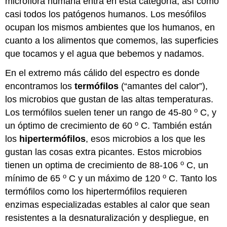
microflora humana entra en esta categoría, así como
casi todos los patógenos humanos. Los mesófilos
ocupan los mismos ambientes que los humanos, en
cuanto a los alimentos que comemos, las superficies
que tocamos y el agua que bebemos y nadamos.
En el extremo más cálido del espectro es donde
encontramos los
termófilos
(“amantes del calor”),
los microbios que gustan de las altas temperaturas.
o
Los termófilos suelen tener un rango de 45-80
C, y
o
un óptimo de crecimiento de 60
C. También están
los
hipertermófilos
, esos microbios a los que les
gustan las cosas extra picantes. Estos microbios
o
tienen un optima de crecimiento de 88-106
C, un
o
o
mínimo de 65
C y un máximo de 120
C. Tanto los
termófilos como los hipertermófilos requieren
enzimas especializadas estables al calor que sean
resistentes a la desnaturalización y despliegue, en