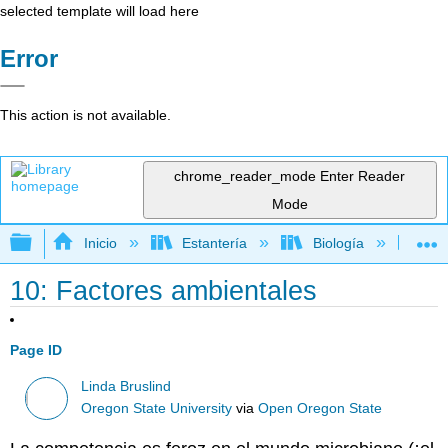
selected template will load here
Error
This action is not available.
chrome_reader_mode
Enter Reader
Mode
Expandir/contraer jerarquía global
Inicio
Estantería
Biología
Mic
10: Factores ambientales
Page ID
Linda Bruslind
Oregon State University
via
Open Oregon State