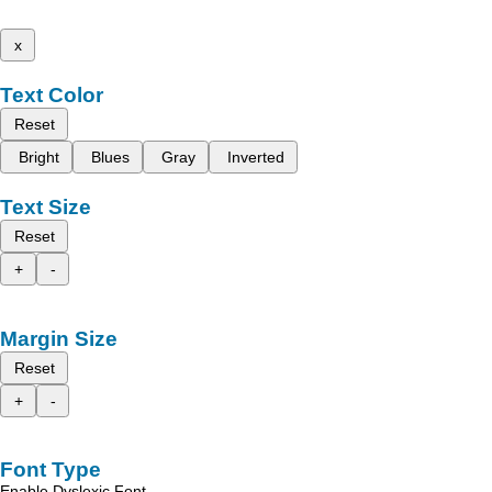
x
Text Color
Reset
Bright
Blues
Gray
Inverted
Text Size
Reset
+
-
Margin Size
Reset
+
-
Font Type
Enable Dyslexic Font