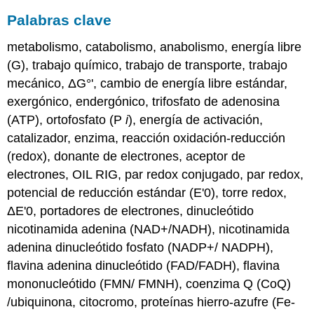
Palabras clave
metabolismo, catabolismo, anabolismo, energía libre
(G), trabajo químico, trabajo de transporte, trabajo
mecánico, ΔG°', cambio de energía libre estándar,
exergónico, endergónico, trifosfato de adenosina
(ATP), ortofosfato (P
i
), energía de activación,
catalizador, enzima, reacción oxidación-reducción
(redox), donante de electrones, aceptor de
electrones, OIL RIG, par redox conjugado, par redox,
potencial de reducción estándar (E'0), torre redox,
ΔE'0, portadores de electrones, dinucleótido
nicotinamida adenina (NAD+/NADH), nicotinamida
adenina dinucleótido fosfato (NADP+/ NADPH),
flavina adenina dinucleótido (FAD/FADH), flavina
mononucleótido (FMN/ FMNH), coenzima Q (CoQ)
/ubiquinona, citocromo, proteínas hierro-azufre (Fe-