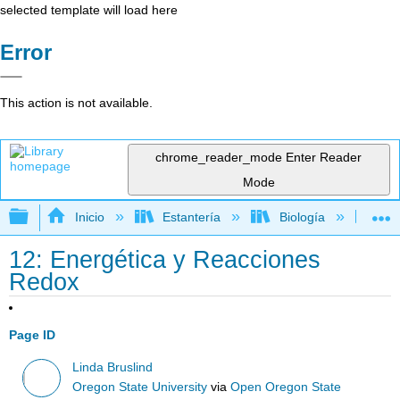
selected template will load here
Error
This action is not available.
chrome_reader_mode
Enter Reader
Mode
Expandir/contraer jerarquía global
Inicio
Estantería
Biología
Mic
12: Energética y Reacciones
Redox
Page ID
Linda Bruslind
Oregon State University
via
Open Oregon State