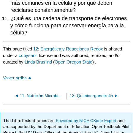
más comunes en la célula y por qué deben
reciclarse constantemente?
¿Qué es una cadena de transporte de electrones
y cómo funciona para conservar energía para la
célula?
This page titled
12: Energética y Reacciones Redox
is shared
under a
ccbysanc
license and was authored, remixed, and/or
curated by
Linda Bruslind
(
Open Oregon State
) .
Volver arriba
11: Nutrición Microbiana
13: Quimioorganotrofia
The LibreTexts libraries are
Powered by NICE CXone Expert
and
are supported by the Department of Education Open Textbook Pilot
Project, the UC Davis Office of the Provost, the UC Davis Library,