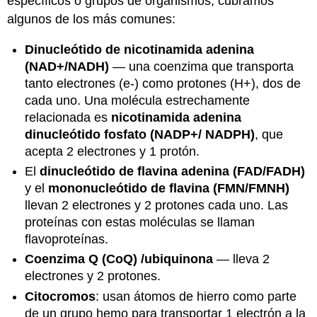
específicos o grupos de organismos, cubramos
algunos de los más comunes:
Dinucleótido de nicotinamida adenina
(NAD+/NADH)
— una coenzima que transporta
tanto electrones (e-) como protones (H+), dos de
cada uno. Una molécula estrechamente
relacionada es
nicotinamida adenina
dinucleótido fosfato (NADP+/ NADPH)
, que
acepta 2 electrones y 1 protón.
El
dinucleótido de flavina adenina (FAD/FADH)
y el
mononucleótido de flavina (FMN/FMNH)
llevan 2 electrones y 2 protones cada uno. Las
proteínas con estas moléculas se llaman
flavoproteínas.
Coenzima Q (CoQ) /ubiquinona
— lleva 2
electrones y 2 protones.
Citocromos
: usan átomos de hierro como parte
de un grupo hemo para transportar 1 electrón a la