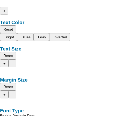
x
Text Color
Reset
Bright
Blues
Gray
Inverted
Text Size
Reset
+
-
Margin Size
Reset
+
-
Font Type
Enable Dyslexic Font