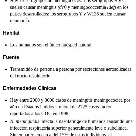
Hay 13 serogrupos de meningococos. Los serogrupos B y C
suelen causar meningitis
(def)
y meningococcemia
(def)
en los
países desarrollados; los serogrupos Y y W135 suelen causar
neumonía.
Hábitat
Los humanos son el único huésped natural.
Fuente
Transmitido de persona a persona por secreciones aerosolizadas
del tracto respiratorio.
Enfermedades Clínicas
Hay entre 2000 y 3000 casos de meningitis meningocócica por
año en Estados Unidos Un total de 2725 casos fueron
reportados a los CDC en 1998.
N. meningitidis
infecta la nasofaringe de humanos causando una
infección respiratoria superior generalmente leve o subclínica.
Sin embargo en cerca del 15% de estos individuos, el