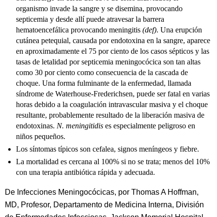
organismo invade la sangre y se disemina, provocando
septicemia y desde allí puede atravesar la barrera
hematoencefálica provocando meningitis
(def)
. Una erupción
cutánea petequial, causada por endotoxina en la sangre, aparece
en aproximadamente el 75 por ciento de los casos sépticos y las
tasas de letalidad por septicemia meningocócica son tan altas
como 30 por ciento como consecuencia de la cascada de
choque. Una forma fulminante de la enfermedad, llamada
síndrome de Waterhouse-Frederichsen, puede ser fatal en varias
horas debido a la coagulación intravascular masiva y el choque
resultante, probablemente resultado de la liberación masiva de
endotoxinas.
N. meningitidis
es especialmente peligroso en
niños pequeños.
Los síntomas típicos son cefalea, signos meníngeos y fiebre.
La mortalidad es cercana al 100% si no se trata; menos del 10%
con una terapia antibiótica rápida y adecuada.
De Infecciones Meningocócicas, por Thomas A Hoffman,
MD, Profesor, Departamento de Medicina Interna, División