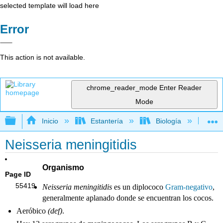
selected template will load here
Error
This action is not available.
chrome_reader_mode
Enter Reader
Mode
Expandir/contraer jerarquía global
Inicio
Estantería
Biología
Mic
Neisseria meningitidis
Organismo
Page ID
55419
Neisseria meningitidis
es un diplococo
Gram-negativo
,
generalmente aplanado donde se encuentran los cocos.
Aeróbico
(def)
.