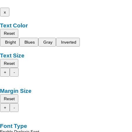
x
Text Color
Reset
Bright
Blues
Gray
Inverted
Text Size
Reset
+
-
Margin Size
Reset
+
-
Font Type
Enable Dyslexic Font