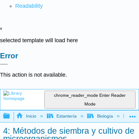
Readability
x
selected template will load here
Error
This action is not available.
chrome_reader_mode
Enter Reader
Mode
Expandir/contraer jerarquía global
Inicio
Estantería
Biología
Mic
4: Métodos de siembra y cultivo de
microorganismos