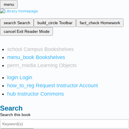
menu
search
Search
build_circle
Toolbar
fact_check
Homework
cancel
Exit Reader Mode
school
Campus Bookshelves
menu_book
Bookshelves
perm_media
Learning Objects
login
Login
how_to_reg
Request Instructor Account
hub
Instructor Commons
Search
Search this book