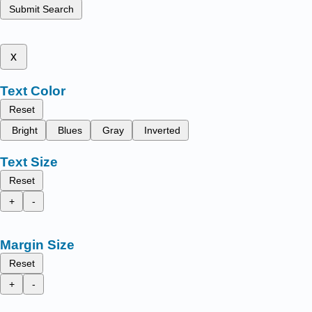
Submit Search
x
Text Color
Reset
Bright
Blues
Gray
Inverted
Text Size
Reset
+
-
Margin Size
Reset
+
-