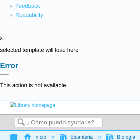
Feedback
Readability
x
selected template will load here
Error
This action is not available.
Buscar
Expandir/contraer jerarquía global
Inicio
Estantería
Biología