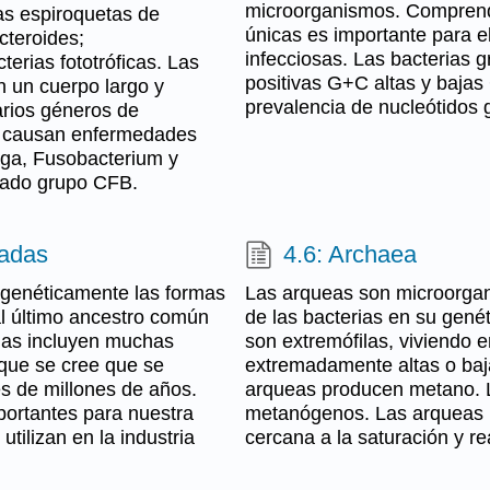
microorganismos. Comprende
as espiroquetas de
únicas es importante para e
cteroides;
infecciosas. Las bacterias g
erias fototróficas. Las
positivas G+C altas y bajas
n un cuerpo largo y
prevalencia de nucleótidos 
Varios géneros de
e causan enfermedades
aga, Fusobacterium y
amado grupo CFB.
cadas
4.6: Archaea
ogenéticamente las formas
Las arqueas son microorgani
l último ancestro común
de las bacterias en su gené
adas incluyen muchas
son extremófilas, viviendo
que se cree que se
extremadamente altas o baja
es de millones de años.
arqueas producen metano. 
portantes para nuestra
metanógenos. Las arqueas ha
tilizan en la industria
cercana a la saturación y re