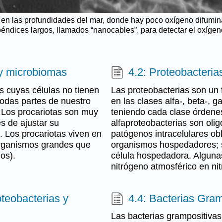
 en las profundidades del mar, donde hay poco oxígeno difumin
péndices largos, llamados “nanocables”, para detectar el oxígen
s y microbiomas
4.2: Proteobacteria
s cuyas células no tienen
Las proteobacterias son un f
todas partes de nuestro
en las clases alfa-, beta-, 
 Los procariotas son muy
teniendo cada clase órdenes
s de ajustar su
alfaproteobacterias son olig
. Los procariotas viven en
patógenos intracelulares ob
organismos grandes que
organismos hospedadores; s
os).
célula hospedadora. Algunas
nitrógeno atmosférico en nitr
teobacterias y
4.4: Bacterias Gram
Las bacterias grampositiva