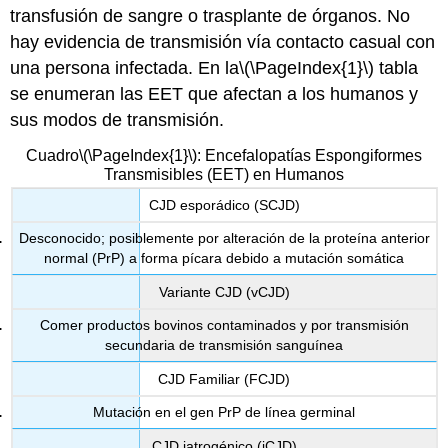
transfusión de sangre o trasplante de órganos. No
hay evidencia de transmisión vía contacto casual con
una persona infectada. En la
\(\PageIndex{1}\)
tabla
se enumeran las EET que afectan a los humanos y
sus modos de transmisión.
Cuadro
\(\PageIndex{1}\)
: Encefalopatías Espongiformes
Transmisibles (EET) en Humanos
CJD esporádico (SCJD)
Desconocido; posiblemente por alteración de la proteína anterior
normal (PrP) a forma pícara debido a mutación somática
Variante CJD (vCJD)
Comer productos bovinos contaminados y por transmisión
secundaria de transmisión sanguínea
CJD Familiar (FCJD)
Mutación en el gen PrP de línea germinal
CJD iatrogénico (iCJD)