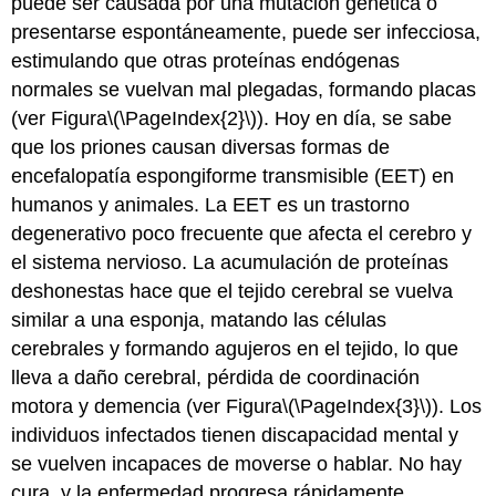
puede ser causada por una mutación genética o
presentarse espontáneamente, puede ser infecciosa,
estimulando que otras proteínas endógenas
normales se vuelvan mal plegadas, formando placas
(ver Figura
\(\PageIndex{2}\)
). Hoy en día, se sabe
que los priones causan diversas formas de
encefalopatía espongiforme transmisible (EET) en
humanos y animales. La EET es un trastorno
degenerativo poco frecuente que afecta el cerebro y
el sistema nervioso. La acumulación de proteínas
deshonestas hace que el tejido cerebral se vuelva
similar a una esponja, matando las células
cerebrales y formando agujeros en el tejido, lo que
lleva a daño cerebral, pérdida de coordinación
motora y demencia (ver Figura
\(\PageIndex{3}\)
). Los
individuos infectados tienen discapacidad mental y
se vuelven incapaces de moverse o hablar. No hay
cura, y la enfermedad progresa rápidamente,