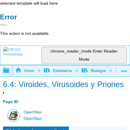
selected template will load here
Error
This action is not available.
chrome_reader_mode
Enter Reader
Mode
Expandir/contraer jerarquía global
Inicio
Estantería
Biología
Mic
6.4: Viroides, Virusoides y Priones
Page ID
OpenStax
OpenStax