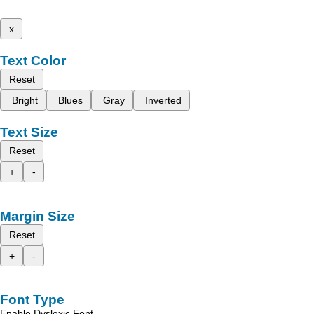
x
Text Color
Reset
Bright
Blues
Gray
Inverted
Text Size
Reset
+
-
Margin Size
Reset
+
-
Font Type
Enable Dyslexic Font