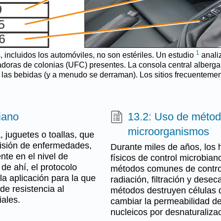
1
, incluidos los automóviles, no son estériles. Un estudio
analiz
doras de colonias (UFC) presentes. La consola central alberg
las bebidas (y a menudo se derraman). Los sitios frecuentemen
iano
13.2: Uso de método
microorganismos
 juguetes o toallas, que
misión de enfermedades,
Durante miles de años, los
nte en el nivel de
físicos de control microbia
de ahí, el protocolo
métodos comunes de control 
 la aplicación para la que
radiación, filtración y dese
 de resistencia al
métodos destruyen células 
iales.
cambiar la permeabilidad d
nucleicos por desnaturaliza