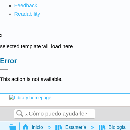
Feedback
Readability
x
selected template will load here
Error
This action is not available.
Buscar
Expandir/contraer jerarquía global
Inicio
Estantería
Biología