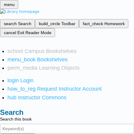
menu
search
Search
build_circle
Toolbar
fact_check
Homework
cancel
Exit Reader Mode
school
Campus Bookshelves
menu_book
Bookshelves
perm_media
Learning Objects
login
Login
how_to_reg
Request Instructor Account
hub
Instructor Commons
Search
Search this book