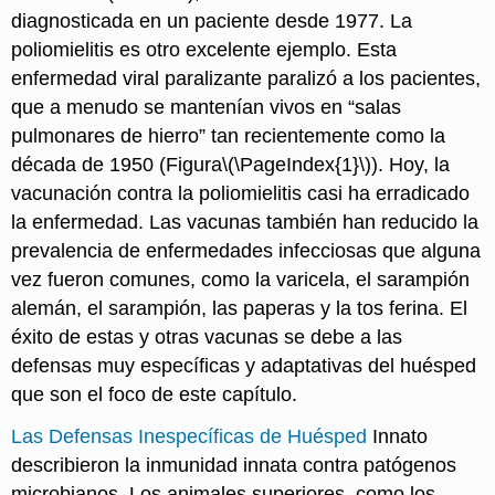
diagnosticada en un paciente desde 1977. La
poliomielitis
es otro excelente ejemplo. Esta
enfermedad viral paralizante paralizó a los pacientes,
que a menudo se mantenían vivos en “salas
pulmonares de hierro” tan recientemente como la
década de 1950 (Figura
\(\PageIndex{1}\)
). Hoy, la
vacunación contra la poliomielitis casi ha erradicado
la enfermedad. Las vacunas también han reducido la
prevalencia de enfermedades infecciosas que alguna
vez fueron comunes, como la
varicela
, el
sarampión
alemán
, el
sarampión
, las
paperas
y
la tos ferina
. El
éxito de estas y otras vacunas se debe a las
defensas muy específicas y adaptativas del huésped
que son el foco de este capítulo.
Las Defensas Inespecíficas de Huésped
Innato
describieron la inmunidad innata contra patógenos
microbianos. Los animales superiores, como los