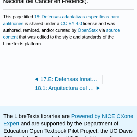
Nacional del Cáncer en Frederick).
This page titled
18: Defensas adaptativas específicas para
anfitriones
is shared under a
CC BY 4.0
license and was
authored, remixed, and/or curated by
OpenStax
via
source
content
that was edited to the style and standards of the
LibreTexts platform.
17.E: Defensas Innatas Inespecíficas del Anfitrión (Ejercicios)
18.1: Arquitectura del Sistema Inmune
The LibreTexts libraries are
Powered by NICE CXone
Expert
and are supported by the Department of
Education Open Textbook Pilot Project, the UC Davis