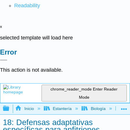
Readability
x
selected template will load here
Error
This action is not available.
chrome_reader_mode
Enter Reader
Mode
Expandir/contraer jerarquía global
Inicio
Estantería
Biología
Mic
18: Defensas adaptativas
específicas para anfitriones