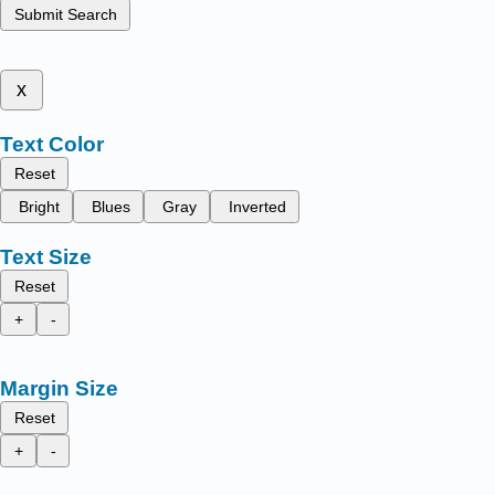
Submit Search
x
Text Color
Reset
Bright
Blues
Gray
Inverted
Text Size
Reset
+
-
Margin Size
Reset
+
-