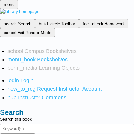
menu
search
Search
build_circle
Toolbar
fact_check
Homework
cancel
Exit Reader Mode
school
Campus Bookshelves
menu_book
Bookshelves
perm_media
Learning Objects
login
Login
how_to_reg
Request Instructor Account
hub
Instructor Commons
Search
Search this book