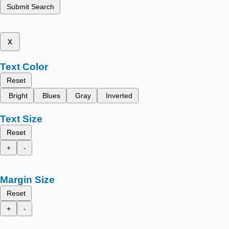
Submit Search
x
Text Color
Reset
Bright
Blues
Gray
Inverted
Text Size
Reset
+
-
Margin Size
Reset
+
-