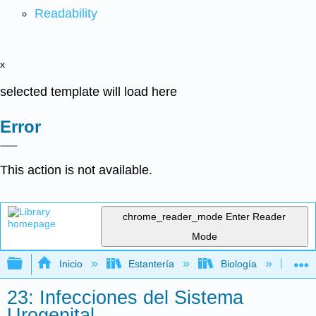
Readability
x
selected template will load here
Error
This action is not available.
chrome_reader_mode
Enter Reader
Mode
Expandir/contraer jerarquía global
Inicio
Estantería
Biología
Mic
23: Infecciones del Sistema
Urogenital