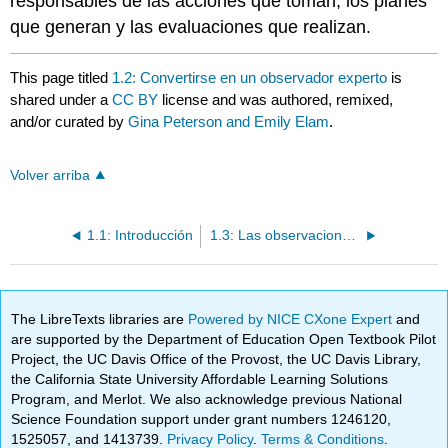
responsables de las acciones que toman, los planes
que generan y las evaluaciones que realizan.
This page titled
1.2: Convertirse en un observador experto
is
shared under a
CC BY
license and was authored, remixed,
and/or curated by
Gina Peterson and Emily Elam
.
Volver arriba
1.1: Introducción
1.3: Las observaciones pueden ser espontáneas o planificadas
The LibreTexts libraries are
Powered by NICE CXone Expert
and
are supported by the Department of Education Open Textbook Pilot
Project, the UC Davis Office of the Provost, the UC Davis Library,
the California State University Affordable Learning Solutions
Program, and Merlot. We also acknowledge previous National
Science Foundation support under grant numbers 1246120,
1525057, and 1413739.
Privacy Policy
.
Terms & Conditions
.