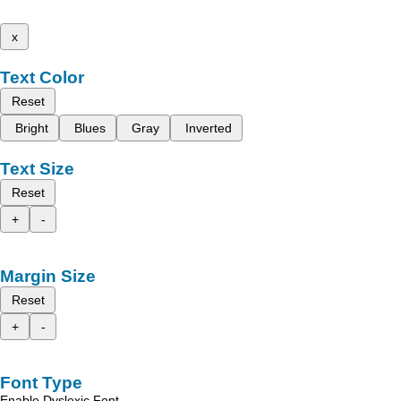
x
Text Color
Reset
Bright
Blues
Gray
Inverted
Text Size
Reset
+
-
Margin Size
Reset
+
-
Font Type
Enable Dyslexic Font