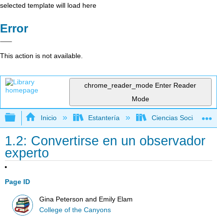
selected template will load here
Error
This action is not available.
chrome_reader_mode
Enter Reader
Mode
Expandir/contraer jerarquía global
Inicio
Estantería
Ciencias Sociales
1.2: Convertirse en un observador
experto
Page ID
Gina Peterson and Emily Elam
College of the Canyons