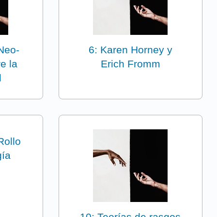
 Neo-
6: Karen Horney y
e la
Erich Fromm
d
Rollo
gía
10: Teorías de rasgos