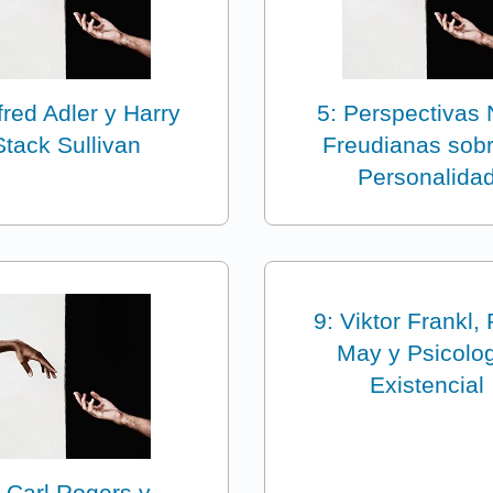
lfred Adler y Harry
5: Perspectivas
Stack Sullivan
Freudianas sobr
Personalida
9: Viktor Frankl, 
May y Psicolo
Existencial
: Carl Rogers y