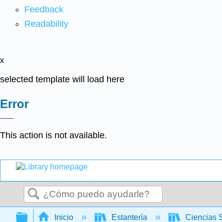
Feedback
Readability
x
selected template will load here
Error
This action is not available.
Buscar
Expandir/contraer jerarquía global
Inicio
Estantería
Ciencias 