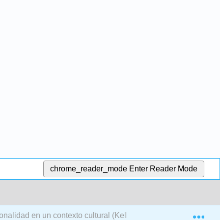
chrome_reader_mode
Enter Reader Mode
Exp
onalidad en un contexto cultural (Kelland)