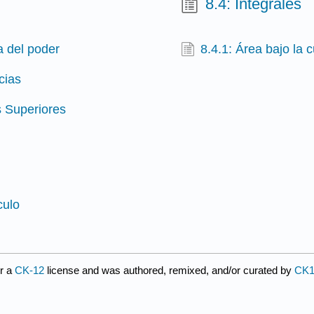
8.4: Integrales
a del poder
8.4.1: Área bajo la 
cias
s Superiores
culo
r a
CK-12
license and was authored, remixed, and/or curated by
CK1