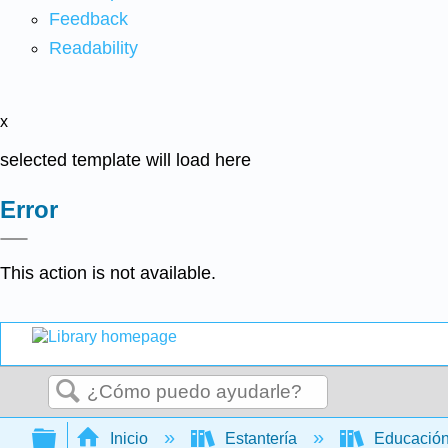
Feedback
Readability
x
selected template will load here
Error
This action is not available.
Buscar
Expandir/contraer jerarquía global
Inicio
Estantería
Educación