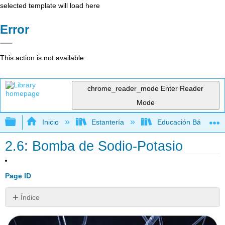
selected template will load here
Error
This action is not available.
chrome_reader_mode
Enter Reader
Mode
Expandir/contraer jerarquía global
Inicio
Estantería
Educación Básica
2.6: Bomba de Sodio-Potasio
Page ID
Índice
¿Qué
es