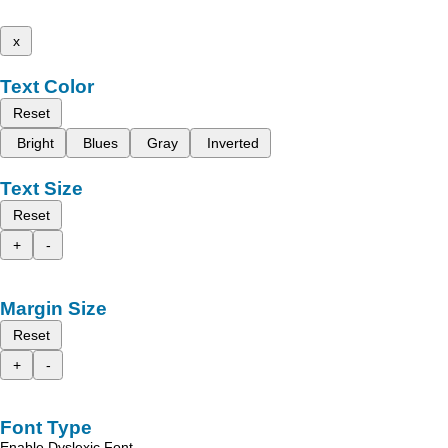
x
Text Color
Reset
Bright
Blues
Gray
Inverted
Text Size
Reset
+
-
Margin Size
Reset
+
-
Font Type
Enable Dyslexic Font