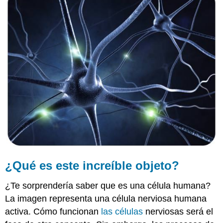
este
increíble
objeto?
La
bomba
de
sodio
y
potasio
El
gradiente
electroquímico
Resumen
Revisar
¿Qué es este increíble objeto?
¿Te sorprendería saber que es una célula humana?
La imagen representa una célula nerviosa humana
activa. Cómo funcionan
las células
nerviosas será el