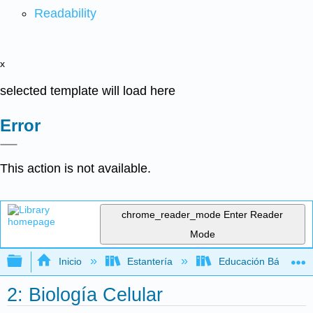
Readability
x
selected template will load here
Error
This action is not available.
chrome_reader_mode
Enter Reader
Mode
Expandir/contraer jerarquía global
Inicio
Estantería
Educación Básica
2: Biología Celular