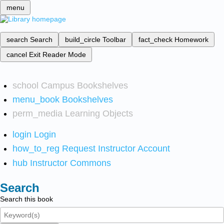
menu
search
Search
build_circle
Toolbar
fact_check
Homework
cancel
Exit Reader Mode
school
Campus Bookshelves
menu_book
Bookshelves
perm_media
Learning Objects
login
Login
how_to_reg
Request Instructor Account
hub
Instructor Commons
Search
Search this book