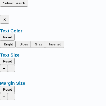
Submit Search
x
Text Color
Reset
Bright
Blues
Gray
Inverted
Text Size
Reset
+
-
Margin Size
Reset
+
-