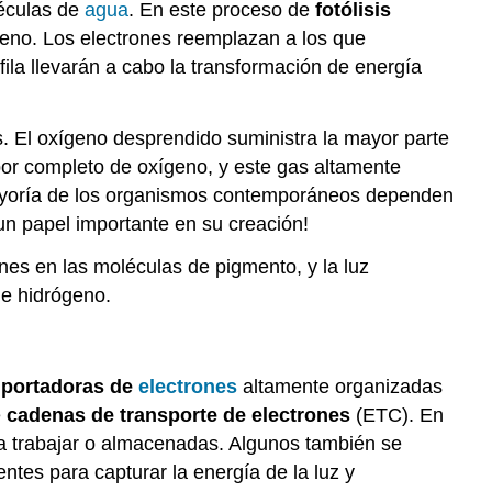
adicional
léculas de
agua
. En este proceso de
fotólisis
Resumen
eno. Los electrones reemplazan a los que
Revisar
ofila llevarán a cabo la transformación de energía
. El oxígeno desprendido suministra la mayor parte
 por completo de oxígeno, y este gas altamente
mayoría de los organismos contemporáneos dependen
 un papel importante en su creación!
ones en las moléculas de pigmento, y la luz
de hidrógeno.
s
portadoras de
electrones
altamente organizadas
e
cadenas de transporte de electrones
(ETC). En
 a trabajar o almacenadas. Algunos también se
ntes para capturar la energía de la luz y