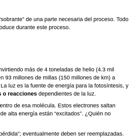
I:
Las
reacciones
 “sobrante” de una parte necesaria del proceso. Todo
de
oduce durante este proceso.
la
luz
Los
cloroplastos
capturan
la
virtiendo más de 4 toneladas de helio (4.3 mil
luz
n 93 millones de millas (150 millones de km) a
solar
 La luz es la fuente de energía para la fotosíntesis, y
Energía
s o reacciones
dependientes de la luz.
de
luz
dentro de esa molécula. Estos electrones saltan
a
 de alta energía están “excitados”. ¿Quién no
energía
química
Lectura
una pérdida”; eventualmente deben ser reemplazadas.