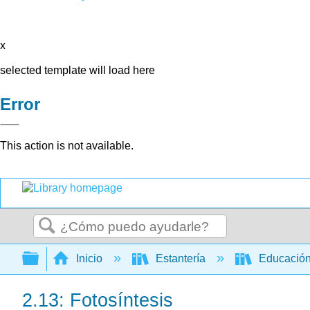
x
selected template will load here
Error
This action is not available.
Buscar
Expandir/contraer jerarquía global
Inicio
Estantería
Educación
2.13: Fotosíntesis