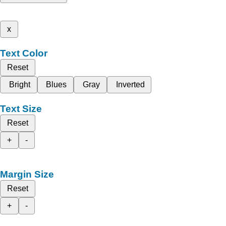
x
Text Color
Reset
Bright
Blues
Gray
Inverted
Text Size
Reset
+
-
Margin Size
Reset
+
-