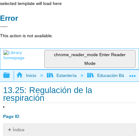
selected template will load here
Error
This action is not available.
chrome_reader_mode
Enter Reader
Mode
Expandir/contraer jerarquía global
Inicio
Estantería
Educación Básica
13.25: Regulación de la
respiración
Page ID
Índice
¿Qué