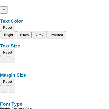
x
Text Color
Reset
Bright
Blues
Gray
Inverted
Text Size
Reset
+
-
Margin Size
Reset
+
-
Font Type
Enable Dyslexic Font