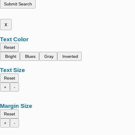
Submit Search
x
Text Color
Reset
Bright
Blues
Gray
Inverted
Text Size
Reset
+
-
Margin Size
Reset
+
-