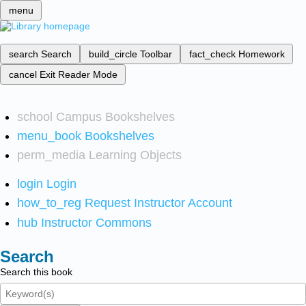
menu
search
Search
build_circle
Toolbar
fact_check
Homework
cancel
Exit Reader Mode
school
Campus Bookshelves
menu_book
Bookshelves
perm_media
Learning Objects
login
Login
how_to_reg
Request Instructor Account
hub
Instructor Commons
Search
Search this book