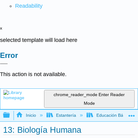
Readability
x
selected template will load here
Error
This action is not available.
chrome_reader_mode
Enter Reader
Mode
Expandir/contraer jerarquía global
Inicio
Estantería
Educación Básica
13: Biología Humana