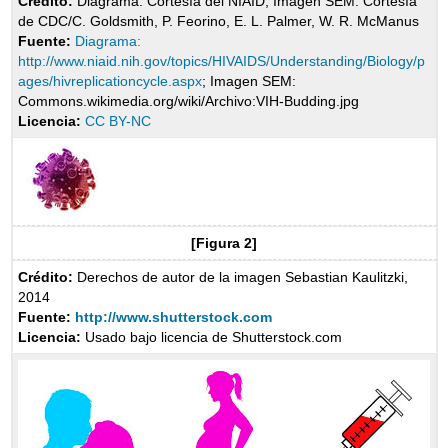
Crédito:
Diagrama: Cortesía del NIAID; Imagen SEM: Cortesía
de CDC/C. Goldsmith, P. Feorino, E. L. Palmer, W. R. McManus
Fuente:
Diagrama:
http://www.niaid.nih.gov/topics/HIVAIDS/Understanding/Biology/p
ages/hivreplicationcycle.aspx
; Imagen SEM:
Commons.wikimedia.org/wiki/Archivo:VIH-Budding.jpg
Licencia:
CC BY-NC
[Figura 2]
Crédito:
Derechos de autor de la imagen Sebastian Kaulitzki,
2014
Fuente:
http://www.shutterstock.com
Licencia:
Usado bajo licencia de Shutterstock.com