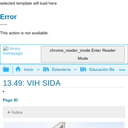
selected template will load here
Error
This action is not available.
chrome_reader_mode
Enter Reader
Mode
Expandir/contraer jerarquía global
Inicio
Estantería
Educación Básica
13.49: VIH SIDA
Page ID
Índice
¿Cuánto
tiempo