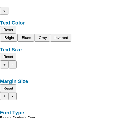
x
Text Color
Reset
Bright
Blues
Gray
Inverted
Text Size
Reset
+
-
Margin Size
Reset
+
-
Font Type
Enable Dyslexic Font