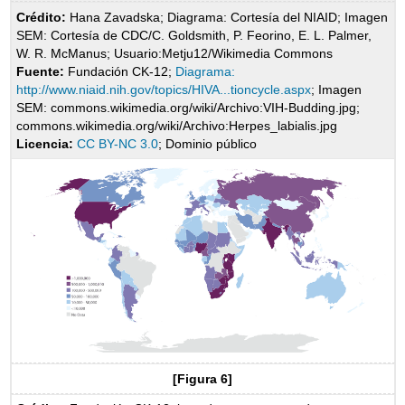
Crédito:
Hana Zavadska; Diagrama: Cortesía del NIAID; Imagen
SEM: Cortesía de CDC/C. Goldsmith, P. Feorino, E. L. Palmer,
W. R. McManus; Usuario:Metju12/Wikimedia Commons
Fuente:
Fundación CK-12;
Diagrama:
http://www.niaid.nih.gov/topics/HIVA...tioncycle.aspx
; Imagen
SEM: commons.wikimedia.org/wiki/Archivo:VIH-Budding.jpg;
commons.wikimedia.org/wiki/Archivo:Herpes_labialis.jpg
Licencia:
CC BY-NC 3.0
; Dominio público
[Figura 6]