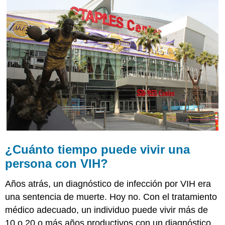
puede
vivir
una
persona
con
VIH?
VIH
y
SIDA
Transmisión
del
VIH
El
VIH
¿Cuánto tiempo puede vivir una
y
persona con VIH?
el
Sistema
Años atrás, un diagnóstico de infección por VIH era
Inmunológico
una sentencia de muerte. Hoy no. Con el tratamiento
AYUDAS
Investigación
médico adecuado, un individuo puede vivir más de
sobre
10 o 20 o más años productivos con un diagnóstico