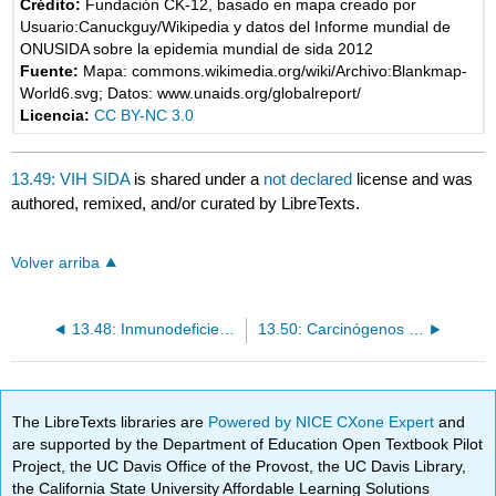
Crédito:
Fundación CK-12, basado en mapa creado por
Usuario:Canuckguy/Wikipedia y datos del Informe mundial de
ONUSIDA sobre la epidemia mundial de sida 2012
Fuente:
Mapa: commons.wikimedia.org/wiki/Archivo:Blankmap-
World6.svg; Datos: www.unaids.org/globalreport/
Licencia:
CC BY-NC 3.0
13.49: VIH SIDA
is shared under a
not declared
license and was
authored, remixed, and/or curated by LibreTexts.
Volver arriba
13.48: Inmunodeficiencia
13.50: Carcinógenos y Cáncer
The LibreTexts libraries are
Powered by NICE CXone Expert
and
are supported by the Department of Education Open Textbook Pilot
Project, the UC Davis Office of the Provost, the UC Davis Library,
the California State University Affordable Learning Solutions