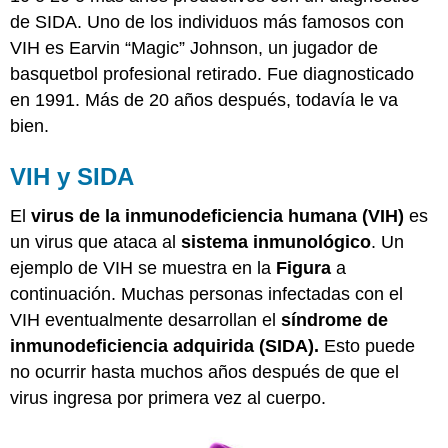
el
de SIDA. Uno de los individuos más famosos con
VIH:
VIH es Earvin “Magic” Johnson, un jugador de
Más
allá
basquetbol profesional retirado. Fue diagnosticado
de
en 1991. Más de 20 años después, todavía le va
la
bien.
vacuna
Lectura
VIH y SIDA
adicional
Resumen
El
virus de la inmunodeficiencia humana (VIH)
es
Revisar
un virus que ataca al
sistema inmunológico
. Un
ejemplo de VIH se muestra en la
Figura
a
continuación. Muchas personas infectadas con el
VIH eventualmente desarrollan el
síndrome de
inmunodeficiencia adquirida (SIDA).
Esto puede
no ocurrir hasta muchos años después de que el
virus ingresa por primera vez al cuerpo.