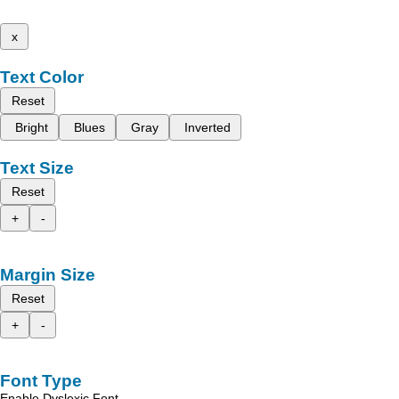
x
Text Color
Reset
Bright
Blues
Gray
Inverted
Text Size
Reset
+
-
Margin Size
Reset
+
-
Font Type
Enable Dyslexic Font