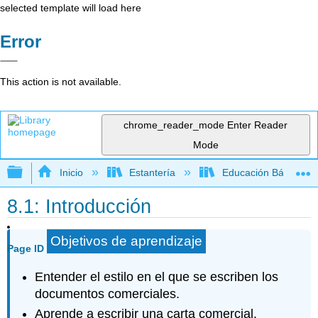
selected template will load here
Error
This action is not available.
chrome_reader_mode
Enter Reader
Mode
Expandir/contraer jerarquía global
Inicio
Estantería
Educación Básica
8.1: Introducción
Objetivos de aprendizaje
Page ID
Entender el estilo en el que se escriben los
documentos comerciales.
Aprende a escribir una carta comercial.