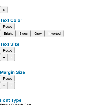
x
Text Color
Reset
Bright
Blues
Gray
Inverted
Text Size
Reset
+
-
Margin Size
Reset
+
-
Font Type
Enable Dyslexic Font