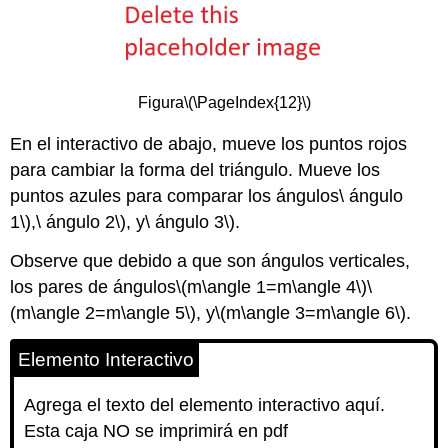
Figura
\(\PageIndex{12}\)
En el interactivo de abajo, mueve los puntos rojos
para cambiar la forma del triángulo. Mueve los
puntos azules para comparar los ángulos\ ángulo
1\),\ ángulo 2\), y\ ángulo 3\).
Observe que debido a que son ángulos verticales,
los pares de ángulos
\(m\angle 1=m\angle 4\)
\
(m\angle 2=m\angle 5\)
, y
\(m\angle 3=m\angle 6\)
.
Elemento Interactivo
Agrega el texto del elemento interactivo aquí.
Esta caja NO se imprimirá en pdf