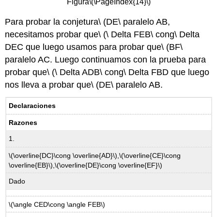
Figura
\(\PageIndex{14}\)
Para probar la conjetura\ (DE\ paralelo AB,
necesitamos probar que\ (\ Delta FEB\ cong\ Delta
DEC que luego usamos para probar que\ (BF\
paralelo AC. Luego continuamos con la prueba para
probar que\ (\ Delta ADB\ cong\ Delta FBD que luego
nos lleva a probar que\ (DE\ paralelo AB.
Declaraciones
Razones
1.
\(\overline{DC}\cong \overline{AD}\)
,
\(\overline{CE}\cong
\overline{EB}\)
,
\(\overline{DE}\cong \overline{EF}\)
Dado
\(\angle CED\cong \angle FEB\)