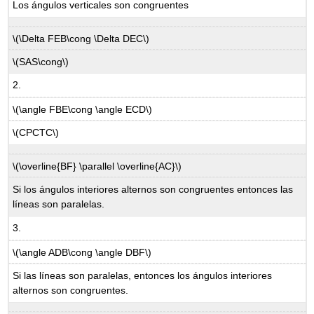
Los ángulos verticales son congruentes
\(\Delta FEB\cong \Delta DEC\)
\(SAS\cong\)
2.
\(\angle FBE\cong \angle ECD\)
\(CPCTC\)
\(\overline{BF} \parallel \overline{AC}\)
Si los ángulos interiores alternos son congruentes entonces las
líneas son paralelas.
3.
\(\angle ADB\cong \angle DBF\)
Si las líneas son paralelas, entonces los ángulos interiores
alternos son congruentes.