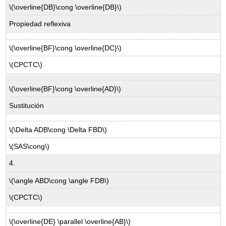
\(\overline{DB}\cong \overline{DB}\)
Propiedad reflexiva
\(\overline{BF}\cong \overline{DC}\)
\(CPCTC\)
\(\overline{BF}\cong \overline{AD}\)
Sustitución
\(\Delta ADB\cong \Delta FBD\)
\(SAS\cong\)
4.
\(\angle ABD\cong \angle FDB\)
\(CPCTC\)
\(\overline{DE} \parallel \overline{AB}\)