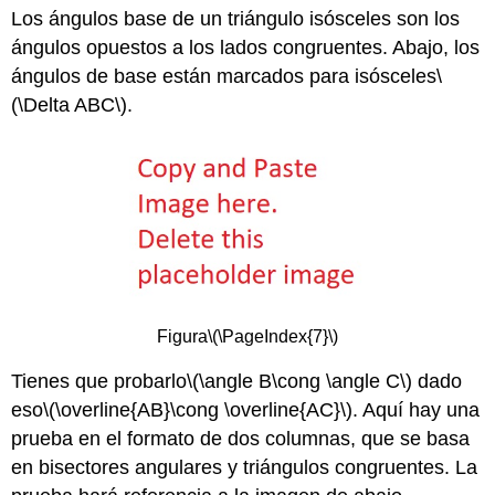
Los ángulos base de un triángulo isósceles son los
ángulos opuestos a los lados congruentes. Abajo, los
ángulos de base están marcados para isósceles
\
(\Delta ABC\)
.
Figura
\(\PageIndex{7}\)
Tienes que probarlo
\(\angle B\cong \angle C\)
dado
eso
\(\overline{AB}\cong \overline{AC}\)
. Aquí hay una
prueba en el formato de dos columnas, que se basa
en bisectores angulares y triángulos congruentes. La