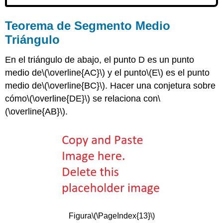
Teorema de Segmento Medio
Triángulo
En el triángulo de abajo, el punto D es un punto
medio de
\(\overline{AC}\)
y el punto
\(E\)
es el punto
medio de
\(\overline{BC}\)
. Hacer una conjetura sobre
cómo
\(\overline{DE}\)
se relaciona con
\
(\overline{AB}\)
.
Figura
\(\PageIndex{13}\)