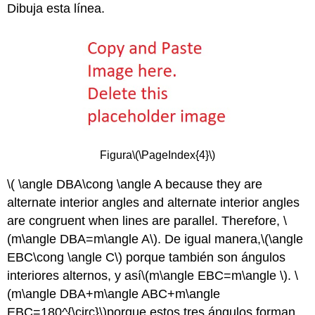
Dibuja esta línea.
Figura
\(\PageIndex{4}\)
\( \angle DBA\cong \angle A because they are
alternate interior angles and alternate interior angles
are congruent when lines are parallel. Therefore, \
(m\angle DBA=m\angle A\)
. De igual manera,
\(\angle
EBC\cong \angle C\)
porque también son ángulos
interiores alternos, y así
\(m\angle EBC=m\angle \)
.
\
(m\angle DBA+m\angle ABC+m\angle
EBC=180^{\circ}\)
porque estos tres ángulos forman