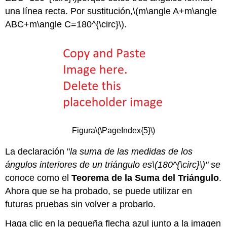
una línea recta. Por sustitución,
\(m\angle A+m\angle
ABC+m\angle C=180^{\circ}\)
.
Figura
\(\PageIndex{5}\)
La declaración "
la suma de las medidas de los
ángulos interiores de un triángulo es
\(180^{\circ}\)
" se
conoce como el
Teorema de la Suma del Triángulo
.
Ahora que se ha probado, se puede utilizar en
futuras pruebas sin volver a probarlo.
Haga clic en la pequeña flecha azul junto a la imagen