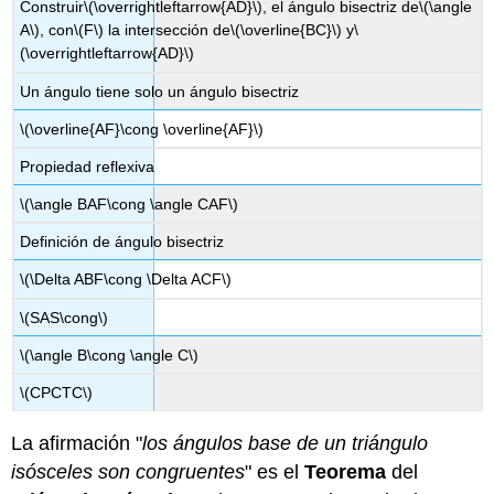
Construir
\(\overrightleftarrow{AD}\)
, el ángulo bisectriz de
\(\angle
A\)
, con
\(F\)
la intersección de
\(\overline{BC}\)
y
\
(\overrightleftarrow{AD}\)
Un ángulo tiene solo un ángulo bisectriz
\(\overline{AF}\cong \overline{AF}\)
Propiedad reflexiva
\(\angle BAF\cong \angle CAF\)
Definición de ángulo bisectriz
\(\Delta ABF\cong \Delta ACF\)
\(SAS\cong\)
\(\angle B\cong \angle C\)
\(CPCTC\)
La afirmación "
los ángulos base de un triángulo
isósceles son congruentes
" es el
Teorema
del