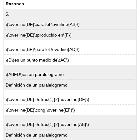
Razones
5.
\(\overline{DF}\parallel \overline{AB}\)
\(\overline{DE}\)
producido en
\(F\)
\(\overline{BF}\parallel \overline{AD}\)
\(D\)
es un punto medio de
\(AC\)
\(ABFD\)
es un paralelogramo
Definición de un paralelogramo
\(\overline{DE}=\dfrac{1}{2} \overline{DF}\)
\(\overline{DE}\cong \overline{EF}\)
\(\overline{DE}=\dfrac{1}{2} \overline{AB}\)
Definición de un paralelogramo