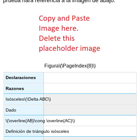
prueba hará referencia a la imagen de abajo.
Figura
\(\PageIndex{8}\)
Declaraciones
Razones
Isósceles
\(\Delta ABC\)
Dado
\(\overline{AB}\cong \overline{AC}\)
Definición de triángulo isósceles