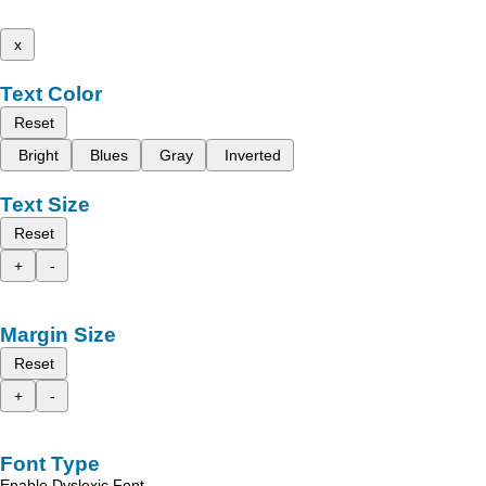
x
Text Color
Reset
Bright
Blues
Gray
Inverted
Text Size
Reset
+
-
Margin Size
Reset
+
-
Font Type
Enable Dyslexic Font