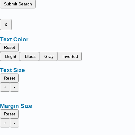
Submit Search
x
Text Color
Reset
Bright
Blues
Gray
Inverted
Text Size
Reset
+
-
Margin Size
Reset
+
-