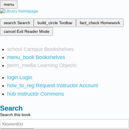
menu
search
Search
build_circle
Toolbar
fact_check
Homework
cancel
Exit Reader Mode
school
Campus Bookshelves
menu_book
Bookshelves
perm_media
Learning Objects
login
Login
how_to_reg
Request Instructor Account
hub
Instructor Commons
Search
Search this book