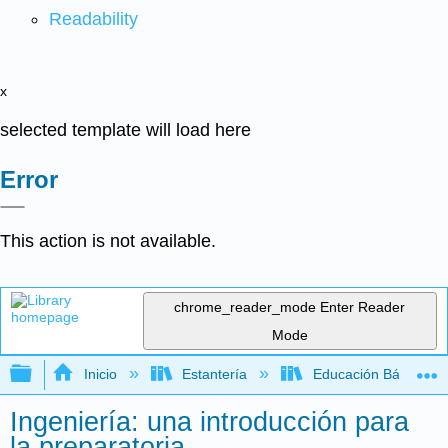
Readability
x
selected template will load here
Error
This action is not available.
chrome_reader_mode
Enter Reader
Mode
Expandir/contraer jerarquía global
Inicio
Estantería
Educación Básica
Ingeniería: una introducción para
la preparatoria