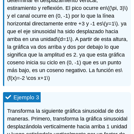
determinar el desplazamiento vertical,
estiramiento y reflexión. El pico ocurre en
\((\pi, 3)\)
y el canal ocurre en (0, -1) por lo que la línea
horizontal directamente entre +3 y -1 es
\(y=1\)
. ya
que el eje sinusoidal ha sido desplazado hacia
arriba en una unidad
\(d=1\)
. A partir de esta altura,
la gráfica va dos arriba y dos por debajo lo que
significa que la amplitud es 2. ya que esta gráfica
coseno inicia su ciclo en (0, -1) que es un punto
más bajo, es un coseno negativo. La función es
\
(f(x)=-2 \cos x+1\)
Ejemplo 3
Transforma la siguiente gráfica sinusoidal de dos
maneras. Primero, transforma la gráfica sinusoidal
desplazándola verticalmente hacia arriba 1 unidad