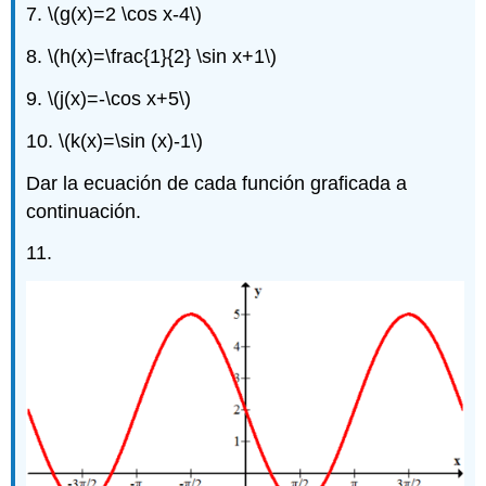
7.
\(g(x)=2 \cos x-4\)
8.
\(h(x)=\frac{1}{2} \sin x+1\)
9.
\(j(x)=-\cos x+5\)
10.
\(k(x)=\sin (x)-1\)
Dar la ecuación de cada función graficada a
continuación.
11.