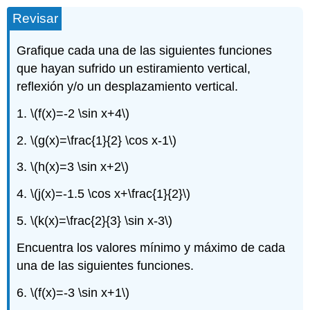
Revisar
Grafique cada una de las siguientes funciones
que hayan sufrido un estiramiento vertical,
reflexión y/o un desplazamiento vertical.
1.
\(f(x)=-2 \sin x+4\)
2.
\(g(x)=\frac{1}{2} \cos x-1\)
3.
\(h(x)=3 \sin x+2\)
4.
\(j(x)=-1.5 \cos x+\frac{1}{2}\)
5.
\(k(x)=\frac{2}{3} \sin x-3\)
Encuentra los valores mínimo y máximo de cada
una de las siguientes funciones.
6.
\(f(x)=-3 \sin x+1\)