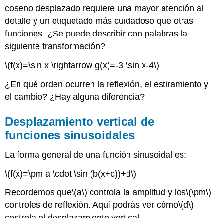
coseno desplazado requiere una mayor atención al
detalle y un etiquetado más cuidadoso que otras
funciones. ¿Se puede describir con palabras la
siguiente transformación?
\(f(x)=\sin x \rightarrow g(x)=-3 \sin x-4\)
¿En qué orden ocurren la reflexión, el estiramiento y
el cambio? ¿Hay alguna diferencia?
Desplazamiento vertical de
funciones sinusoidales
La forma general de una función sinusoidal es:
\(f(x)=\pm a \cdot \sin (b(x+c))+d\)
Recordemos que
\(a\)
controla la amplitud y los
\(\pm\)
controles de reflexión. Aquí podrás ver cómo
\(d\)
controla el desplazamiento vertical.