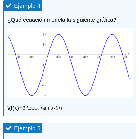
Ejemplo 4
¿Qué ecuación modela la siguiente gráfica?
\(f(x)=3 \cdot \sin x-1\)
Ejemplo 5