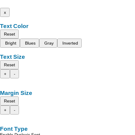
x
Text Color
Reset
Bright
Blues
Gray
Inverted
Text Size
Reset
+
-
Margin Size
Reset
+
-
Font Type
Enable Dyslexic Font