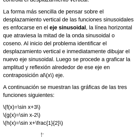
La forma más sencilla de pensar sobre el
desplazamiento vertical de las funciones sinusoidales
es enfocarse en el
eje sinusoidal
, la línea horizontal
que atraviesa la mitad de la onda sinusoidal o
coseno. Al inicio del problema identificar el
desplazamiento vertical e inmediatamente dibujar el
nuevo eje sinusoidal. Luego se procede a graficar la
amplitud y reflexión alrededor de ese eje en
contraposición al
\(x\)
eje.
A continuación se muestran las gráficas de las tres
funciones siguientes:
\(f(x)=\sin x+3\)
\(g(x)=\sin x-2\)
\(h(x)=\sin x+\frac{1}{2}\)