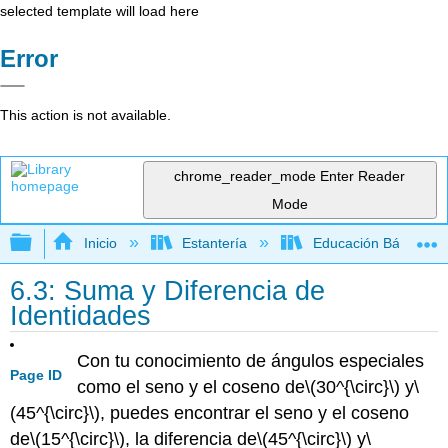
selected template will load here
Error
This action is not available.
chrome_reader_mode
Enter Reader
Mode
Expandir/contraer jerarquía global
Inicio
Estantería
Educación Básica
6.3: Suma y Diferencia de
Identidades
Con tu conocimiento de ángulos especiales
Page ID
como el seno y el coseno de
\(30^{\circ}\)
y
\
(45^{\circ}\)
, puedes encontrar el seno y el coseno
de
\(15^{\circ}\)
, la diferencia de
\(45^{\circ}\)
y
\