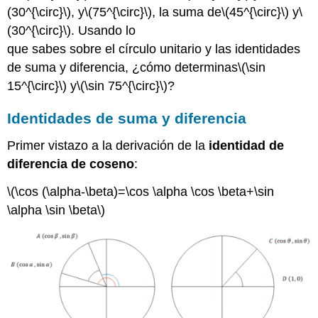
(30^{\circ}\)
, y
\(75^{\circ}\)
, la suma de
\(45^{\circ}\)
y
\
(30^{\circ}\)
. Usando lo
que sabes sobre el círculo unitario y las identidades
de suma y diferencia, ¿cómo determinas
\(\sin
15^{\circ}\)
y
\(\sin 75^{\circ}\)
?
Identidades de suma y diferencia
Primer vistazo a la derivación de la
identidad de
diferencia de coseno
:
\(\cos (\alpha-\beta)=\cos \alpha \cos \beta+\sin
\alpha \sin \beta\)