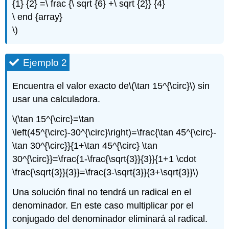
{1} {2} =\ frac {\ sqrt {6} +\ sqrt {2}} {4}
\ end {array}
\)
Ejemplo 2
Encuentra el valor exacto de
\(\tan 15^{\circ}\)
sin
usar una calculadora.
\(\tan 15^{\circ}=\tan
\left(45^{\circ}-30^{\circ}\right)=\frac{\tan 45^{\circ}-
\tan 30^{\circ}}{1+\tan 45^{\circ} \tan
30^{\circ}}=\frac{1-\frac{\sqrt{3}}{3}}{1+1 \cdot
\frac{\sqrt{3}}{3}}=\frac{3-\sqrt{3}}{3+\sqrt{3}}\)
Una solución final no tendrá un radical en el
denominador. En este caso multiplicar por el
conjugado del denominador eliminará al radical.