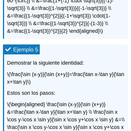
60^{\circ}} \\ &=\frac{1+(-1) \cdot \sqrt{3}}{(-1)-
\sqrt{3}} \\ &=\frac{(1-\sqrt{3})}{(-1-\sqrt{3})} \\
&=\frac{(1-\sqrt{3})^{2}}{(-1+\sqrt{3}) \cdot(1-
\sqrt{3})} \\ &=\frac{(1-\sqrt{3})^{2}}{-(1-3)} \\
&=\frac{(1-\sqrt{3})^{2}}{2} \end{aligned}\)
Ejemplo 5
Demostrar la siguiente identidad:
\(\frac{\sin (x-y)}{\sin (x+y)}=\frac{\tan x-\tan y}{\tan
x+\tan y}\)
Estos son los pasos:
\(\begin{aligned} \frac{\sin (x-y)}{\sin (x+y)}
&=\frac{\tan x-\tan y}{\tan x+\tan y} \\ \frac{\sin x
\cos y-\cos x \sin y}{\sin x \cos y+\cos x \sin y} &=\\
\frac{\sin x \cos y-\cos x \sin y}{\sin x \cos y+\cos x