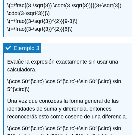
\(=\frac{(3-\sqrt{3}) \cdot(3-\sqrt{3})}{(3+\sqrt{3})
\cdot(3-\sqrt{3})}\)
\(=\frac{(3-\sqrt{3})^{2}}{9-3}\)
\(=\frac{(3-\sqrt{3})^{2}}{6}\)
Ejemplo 3
Evalúe la expresión exactamente sin usar una
calculadora.
\(\cos 50^{\circ} \cos 5^{\circ}+\sin 50^{\circ} \sin
5^{\circ}\)
Una vez que conozcas la forma general de las
identidades de suma y diferencia, entonces
reconocerás esto como coseno de una diferencia.
\(\cos 50^{\circ} \cos 5^{\circ}+\sin 50^{\circ} \sin