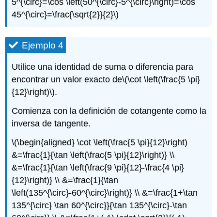
5^{\circ}=\cos \left(50^{\circ}-5^{\circ}\right)=\cos
45^{\circ}=\frac{\sqrt{2}}{2}\)
Ejemplo 4
Utilice una identidad de suma o diferencia para
encontrar un valor exacto de
\(\cot \left(\frac{5 \pi}
{12}\right)\)
.
Comienza con la definición de cotangente como la
inversa de tangente.
\(\begin{aligned} \cot \left(\frac{5 \pi}{12}\right)
&=\frac{1}{\tan \left(\frac{5 \pi}{12}\right)} \\
&=\frac{1}{\tan \left(\frac{9 \pi}{12}-\frac{4 \pi}
{12}\right)} \\ &=\frac{1}{\tan
\left(135^{\circ}-60^{\circ}\right)} \\ &=\frac{1+\tan
135^{\circ} \tan 60^{\circ}}{\tan 135^{\circ}-\tan