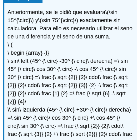
Anteriormente, se le pidió que evaluara
\(\sin
15^{\circ}\)
y
\(\sin 75^{\circ}\)
exactamente sin
calculadora. Para ello es necesario utilizar el seno
de una diferencia y el seno de una suma.
\ (
\ begin {array} {l}
\ sin\ left (45^ {\ circ} -30^ {\ circ}\ derecha) =\ sin
45^ {\ circ}\ cos 30^ {\ circ} -\ cos 45^ {\ circ}\ sin
30^ {\ circ} =\ frac {\ sqrt {2}} {2}\ cdot\ frac {\ sqrt
{2}} {2}\ cdot\ frac {\ sqrt {2}} {3}} {2} -\ frac {\ sqrt
{2}} {2}\ cdot\ frac {1} {2} =\ frac {\ sqrt {6} -\ sqrt
{2}} {4}\
\\ sin\ izquierda (45^ {\ circ} +30^ {\ circ}\ derecha)
=\ sin 45^ {\ circ}\ cos 30^ {\ circ} +\ cos 45^ {\
circ}\ sin 30^ {\ circ} =\ frac {\ sqrt {2}} {2}\ cdot\
frac {\ sqrt {3}} {2} +\ frac {\ sqrt {2}}} {2}\ cdot\ frac