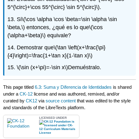
5^{\circ}+\cos 55^{\circ} \sin 5^{\circ}\)
.
13. Si
\(\cos \alpha \cos \beta=\sin \alpha \sin
\beta,\)
entonces, ¿qué es lo que
\(\cos
(\alpha+\beta)\)
equivale?
14. Demostrar que
\(\tan \left(x+\frac{\pi}
{4}\right)=\frac{1+\tan x}{1-\tan x}\)
15.
\(\sin (x+\pi)=-\sin x\)
Demuéstralo.
This page titled
6.3: Suma y Diferencia de Identidades
is shared
under a
CK-12
license and was authored, remixed, and/or
curated by
CK12
via
source content
that was edited to the style
and standards of the LibreTexts platform.
LICENSED UNDER