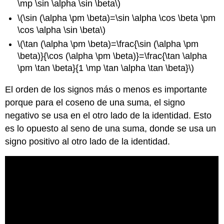
\mp \sin \alpha \sin \beta\)
\(\sin (\alpha \pm \beta)=\sin \alpha \cos \beta \pm
\cos \alpha \sin \beta\)
\(\tan (\alpha \pm \beta)=\frac{\sin (\alpha \pm
\beta)}{\cos (\alpha \pm \beta)}=\frac{\tan \alpha
\pm \tan \beta}{1 \mp \tan \alpha \tan \beta}\)
El orden de los signos más o menos es importante
porque para el coseno de una suma, el signo
negativo se usa en el otro lado de la identidad. Esto
es lo opuesto al seno de una suma, donde se usa un
signo positivo al otro lado de la identidad.