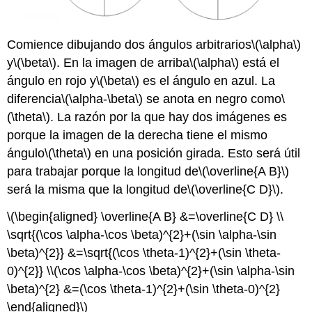
Comience dibujando dos ángulos arbitrarios
\(\alpha\)
y
\(\beta\)
. En la imagen de arriba
\(\alpha\)
está el
ángulo en rojo y
\(\beta\)
es el ángulo en azul. La
diferencia
\(\alpha-\beta\)
se anota en negro como
\
(\theta\)
. La razón por la que hay dos imágenes es
porque la imagen de la derecha tiene el mismo
ángulo
\(\theta\)
en una posición girada. Esto será útil
para trabajar porque la longitud de
\(\overline{A B}\)
será la misma que la longitud de
\(\overline{C D}\)
.
\(\begin{aligned} \overline{A B} &=\overline{C D} \\
\sqrt{(\cos \alpha-\cos \beta)^{2}+(\sin \alpha-\sin
\beta)^{2}} &=\sqrt{(\cos \theta-1)^{2}+(\sin \theta-
0)^{2}} \\(\cos \alpha-\cos \beta)^{2}+(\sin \alpha-\sin
\beta)^{2} &=(\cos \theta-1)^{2}+(\sin \theta-0)^{2}
\end{aligned}\)