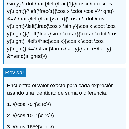
\sin y} \cdot \frac{\left(\frac{1}{\cos x \cdot \cos
y}\right)}{\left(\frac{1}{\cos x \cdot \cos y}\right)}
&=\\ \frac{\left(\frac{\sin x}{\cos x \cdot \cos
y}\right)-\left(\frac{\cos x \sin y}{\cos x \cdot \cos
y}\right)}{\left(\frac{\sin x \cos x}{\cos x \cdot \cos
y}\right)+\left(\frac{\cos x}{\cos x \cdot \cos
y}\right)} &=\\ \frac{\tan x-\tan y}{\tan x+\tan y}
&=\end{aligned}\)
Revisar
Encuentra el valor exacto para cada expresión
usando una identidad de suma o diferencia.
1.
\(\cos 75^{\circ}\)
2.
\(\cos 105^{\circ}\)
3.
\(\cos 165^{\circ}\)