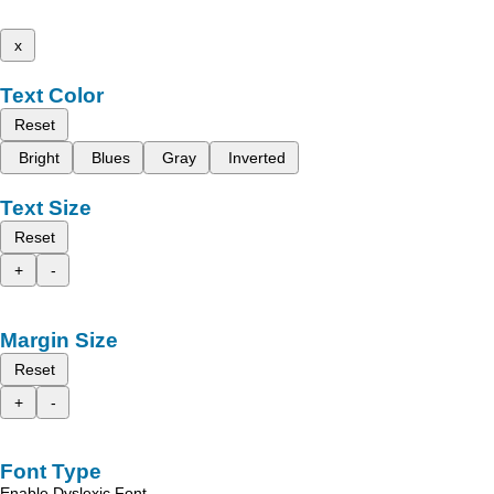
x
Text Color
Reset
Bright
Blues
Gray
Inverted
Text Size
Reset
+
-
Margin Size
Reset
+
-
Font Type
Enable Dyslexic Font