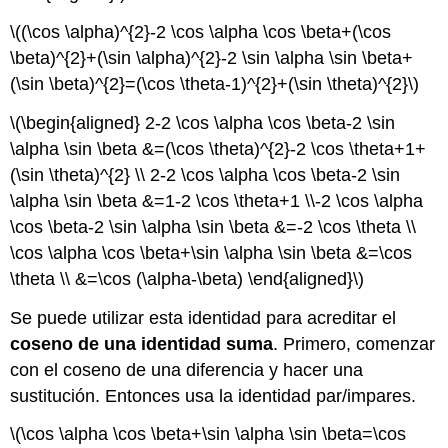
\((\cos \alpha)^{2}-2 \cos \alpha \cos \beta+(\cos
\beta)^{2}+(\sin \alpha)^{2}-2 \sin \alpha \sin \beta+
(\sin \beta)^{2}=(\cos \theta-1)^{2}+(\sin \theta)^{2}\)
\(\begin{aligned} 2-2 \cos \alpha \cos \beta-2 \sin
\alpha \sin \beta &=(\cos \theta)^{2}-2 \cos \theta+1+
(\sin \theta)^{2} \\ 2-2 \cos \alpha \cos \beta-2 \sin
\alpha \sin \beta &=1-2 \cos \theta+1 \\-2 \cos \alpha
\cos \beta-2 \sin \alpha \sin \beta &=-2 \cos \theta \\
\cos \alpha \cos \beta+\sin \alpha \sin \beta &=\cos
\theta \\ &=\cos (\alpha-\beta) \end{aligned}\)
Se puede utilizar esta identidad para acreditar el
coseno de una identidad suma
. Primero, comenzar
con el coseno de una diferencia y hacer una
sustitución. Entonces usa la identidad par/impares.
\(\cos \alpha \cos \beta+\sin \alpha \sin \beta=\cos