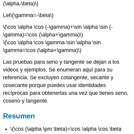
(\alpha-\beta)\)
Let
\(\gamma=-\beta\)
\(\cos \alpha \cos (-\gamma)+\sin \alpha \sin (-
\gamma)=\cos (\alpha+\gamma)\)
\(\cos \alpha \cos \gamma-\sin \alpha \sin
\gamma=\cos (\alpha+\gamma)\)
Las pruebas para seno y tangente se dejan a los
videos y ejemplos. Se enumeran aquí para su
referencia. Se excluyen cotangente, secante y
cosecante porque puedes usar identidades
recíprocas para obtenerlas una vez que tienes seno,
coseno y tangente.
Resumen
\(\cos (\alpha \pm \beta)=\cos \alpha \cos \beta