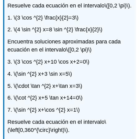
Resuelve cada ecuación en el intervalo
\([0,2 \pi)\)
.
1.
\(3 \cos ^{2} \frac{x}{2}=3\)
2.
\(4 \sin ^{2} x=8 \sin ^{2} \frac{x}{2}\)
Encuentra soluciones aproximadas para cada
ecuación en el intervalo
\([0,2 \pi)\)
3.
\(3 \cos ^{2} x+10 \cos x+2=0\)
4.
\(\sin ^{2} x+3 \sin x=5\)
5.
\(\cdot \tan ^{2} x+\tan x=3\)
6.
\(\cot ^{2} x+5 \tan x+14=0\)
7.
\(\sin ^{2} x+\cos ^{2} x=1\)
Resuelve cada ecuación en el intervalo
\
(\left[0,360^{\circ}\right)\)
.