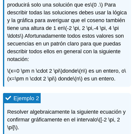
producirá solo una solución que es
\(0 .\)
Para
describir todas las soluciones debes usar la lógica
y la gráfica para averiguar que el coseno también
tiene una altura de 1 en
\(-2 \pi, 2 \pi,-4 \pi, 4 \pi
\ldots\)
Afortunadamente todos estos valores son
secuencias en un patrón claro para que puedas
describir todos ellos en general con la siguiente
notación:
\(x=0 \pm n \cdot 2 \pi\)
donde
\(n\)
es un entero, o
\
(x=\pm n \cdot 2 \pi\)
donde
\(n\)
es un entero.
Ejemplo 2
Resolver algebraicamente la siguiente ecuación y
confirmar gráficamente en el intervalo
\([-2 \pi, 2
\pi]\)
.