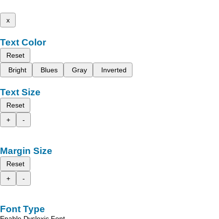
x
Text Color
Reset
Bright
Blues
Gray
Inverted
Text Size
Reset
+
-
Margin Size
Reset
+
-
Font Type
Enable Dyslexic Font