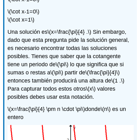
\(\cot x-1=0\)
\(\cot x=1\)
Una solución es
\(x=\frac{\pi}{4} .\)
Sin embargo,
dado que esta pregunta pide la solución general,
es necesario encontrar todas las soluciones
posibles. Tienes que saber que la cotangente
tiene un periodo de
\(\pi\)
lo que significa que si
sumas o restas a
\(\pi\)
partir de
\(\frac{\pi}{4}\)
entonces también producirá una altura de
\(1 .\)
Para capturar todos estos otros
\(x\)
valores
posibles debes usar esta notación.
\(x=\frac{\pi}{4} \pm n \cdot \pi\)
donde
\(n\)
es un
entero