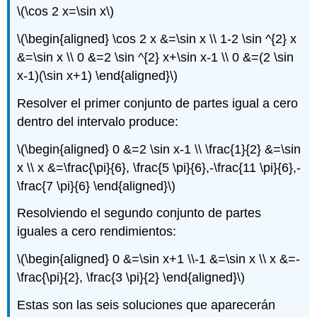
\(\cos 2 x=\sin x\)
\(\begin{aligned} \cos 2 x &=\sin x \\ 1-2 \sin ^{2} x
&=\sin x \\ 0 &=2 \sin ^{2} x+\sin x-1 \\ 0 &=(2 \sin
x-1)(\sin x+1) \end{aligned}\)
Resolver el primer conjunto de partes igual a cero
dentro del intervalo produce:
\(\begin{aligned} 0 &=2 \sin x-1 \\ \frac{1}{2} &=\sin
x \\ x &=\frac{\pi}{6}, \frac{5 \pi}{6},-\frac{11 \pi}{6},-
\frac{7 \pi}{6} \end{aligned}\)
Resolviendo el segundo conjunto de partes
iguales a cero rendimientos:
\(\begin{aligned} 0 &=\sin x+1 \\-1 &=\sin x \\ x &=-
\frac{\pi}{2}, \frac{3 \pi}{2} \end{aligned}\)
Estas son las seis soluciones que aparecerán