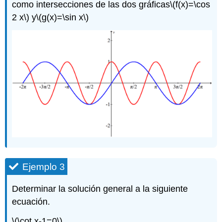
como intersecciones de las dos gráficas
\(f(x)=\cos
2 x\)
y
\(g(x)=\sin x\)
Ejemplo 3
Determinar la solución general a la siguiente
ecuación.
\(\cot x-1=0\)