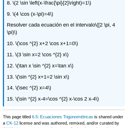
8.
\(2 \sin \left(x-\frac{\pi}{2}\right)=1\)
9.
\(4 \cos (x-\pi)=4\)
Resolver cada ecuación en el intervalo
\([2 \pi, 4
\pi)\)
10.
\(\cos ^{2} x+2 \cos x+1=0\)
11.
\(3 \sin x=2 \cos ^{2} x\)
12.
\(\tan x \sin ^{2} x=\tan x\)
13.
\(\sin ^{2} x+1=2 \sin x\)
14.
\(\sec ^{2} x=4\)
15.
\(\sin ^{2} x-4=\cos ^{2} x-\cos 2 x-4\)
This page titled
6.5: Ecuaciones Trigonométricas
is shared under
a
CK-12
license and was authored, remixed, and/or curated by