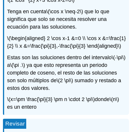
\(2 \cos ^{2} x+3 \cos x-2=0\)
Tenga en cuenta
\(\cos x \neq-2\)
que lo que
significa que solo se necesita resolver una
ecuación para las soluciones.
\(\begin{aligned} 2 \cos x-1 &=0 \\ \cos x &=\frac{1}
{2} \\ x &=\frac{\pi}{3},-\frac{\pi}{3} \end{aligned}\)
Estas son las soluciones dentro del intervalo
\(-\pi\)
a
\(\pi .\)
ya que esto representa un periodo
completo de coseno, el resto de las soluciones
son solo múltiplos de
\(2 \pi\)
sumado y restado a
estos dos valores.
\(x=\pm \frac{\pi}{3} \pm n \cdot 2 \pi\)
donde
\(n\)
es un entero
Revisar