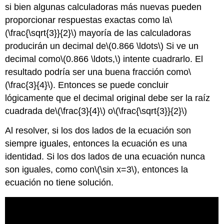
si bien algunas calculadoras más nuevas pueden
proporcionar respuestas exactas como la
\
(\frac{\sqrt{3}}{2}\)
mayoría de las calculadoras
producirán un decimal de
\(0.866 \ldots\)
Si ve un
decimal como
\(0.866 \ldots,\)
intente cuadrarlo. El
resultado podría ser una buena fracción como
\
(\frac{3}{4}\)
. Entonces se puede concluir
lógicamente que el decimal original debe ser la raíz
cuadrada de
\(\frac{3}{4}\)
o
\(\frac{\sqrt{3}}{2}\)
Al resolver, si los dos lados de la ecuación son
siempre iguales, entonces la ecuación es una
identidad. Si los dos lados de una ecuación nunca
son iguales, como con
\(\sin x=3\)
, entonces la
ecuación no tiene solución.