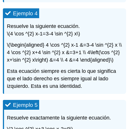
Ejemplo 4
Resuelve la siguiente ecuación.
\(4 \cos ^{2} x-1=3-4 \sin ^{2} x\)
\(\begin{aligned} 4 \cos ^{2} x-1 &=3-4 \sin ^{2} x \\
4 \cos ^{2} x+4 \sin ^{2} x &=3+1 \\ 4\left(\cos ^{2}
x+\sin ^{2} x\right) &=4 \\ 4 &=4 \end{aligned}\)
Esta ecuación siempre es cierta lo que significa
que el lado derecho es siempre igual al lado
izquierdo. Esta es una identidad.
Ejemplo 5
Resuelve exactamente la siguiente ecuación.